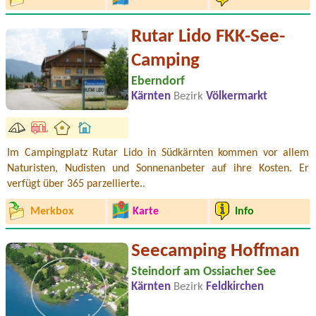
Rutar Lido FKK-See-
Camping
Eberndorf
Kärnten
Bezirk
Völkermarkt
Im Campingplatz Rutar Lido in Südkärnten kommen vor allem
Naturisten, Nudisten und Sonnenanbeter auf ihre Kosten. Er
verfügt über 365 parzellierte..
Merkbox
Karte
Info
Seecamping Hoffman
Steindorf am Ossiacher See
Kärnten
Bezirk
Feldkirchen