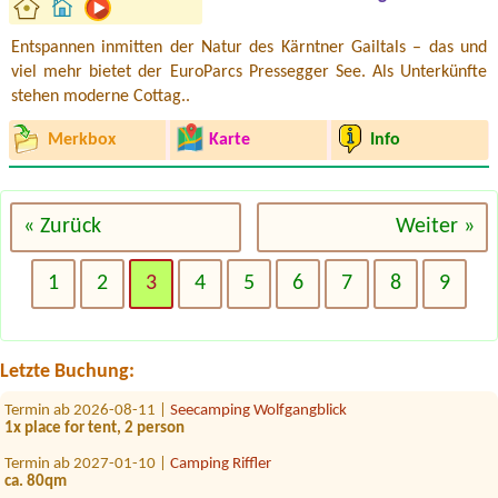
Entspannen inmitten der Natur des Kärntner Gailtals – das und
viel mehr bietet der EuroParcs Pressegger See. Als Unterkünfte
stehen moderne Cottag..
Merkbox
Karte
Info
« Zurück
Weiter »
Termin ab 2026-08-05 |
Camping Klausner-Höll
1x Platz PKW mit Dachzeltnein
1
2
3
4
5
6
7
8
9
Termin ab 2026-08-08 |
Campingplatz Neufelder See
Bus
Termin ab 2026-08-13 |
Seecamping Appesbach
Letzte Buchung:
1x place for tent 2 people and dog
Termin ab 2026-08-11 |
Seecamping Wolfgangblick
1x place for tent, 2 person
Termin ab 2027-01-10 |
Camping Riffler
ca. 80qm