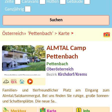
Zelte
Caravans
Hütten
Gebäude
Ganzjährig
Suchen
>
Österreich»
'Pettenbach' >
Karte
ALMTAL Camp
Pettenbach
Pettenbach
Oberösterreich
Bezirk
Kirchdorf/Krems
Familien- und tierfreundlicher Platz am Eingang zum
Almtal/Salzkammergut. Bei uns finden Sie ruhige, große Sonnen-
und Schattenplätze. Die neue Sa..
Merkbox
Karte
Info