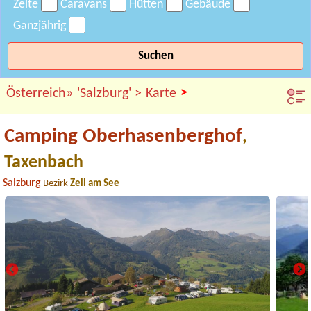
Zelte
Caravans
Hütten
Gebäude
Ganzjährig
Suchen
>
Österreich»
'Salzburg' >
Karte
Camping Oberhasenberghof
,
Taxenbach
Salzburg
Bezirk
Zell am See