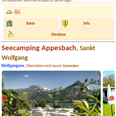
erholsamen Sommerurlaub zu verbringe..
Karte
Info
Merkbox
Seecamping Appesbach
, Sankt
Wolfgang
Wolfgangsee
Oberösterreich
,
Bezirk
Gmunden