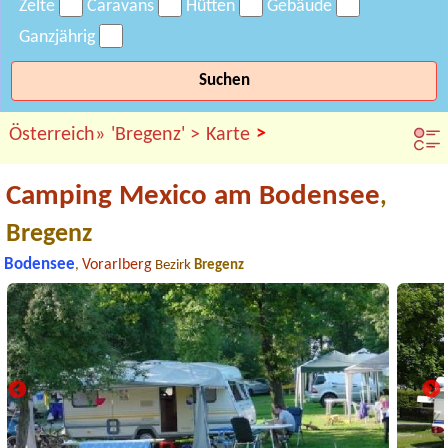
Zelte
Caravans
Hütten
Gebäude
Ganzjährig
Suchen
>
Österreich»
'Bregenz' >
Karte
Camping Mexico am Bodensee
,
Bregenz
Bodensee
Vorarlberg
,
Bezirk
Bregenz