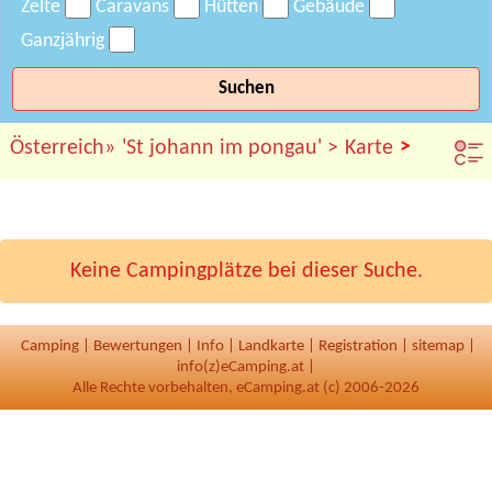
Zelte
Caravans
Hütten
Gebäude
Ganzjährig
Suchen
>
Österreich»
'St johann im pongau' >
Karte
Keine Campingplätze bei dieser Suche.
Camping
|
Bewertungen
|
Info
|
Landkarte
|
Registration
|
sitemap
|
info(z)eCamping.at |
Alle Rechte vorbehalten, eCamping.at (c) 2006-2026