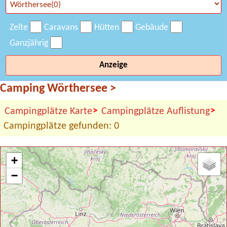
Zelte
Caravans
Hütten
Gebäude
Ganzjährig
Anzeige
Camping Wörthersee
>
>
>
Campingplätze Karte
Campingplätze Auflistung
Campingplätze gefunden: 0
+
−