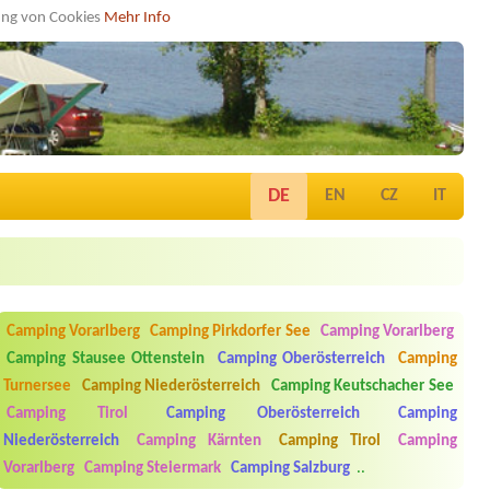
dung von Cookies
Mehr Info
DE
EN
CZ
IT
Camping Vorarlberg
Camping Pirkdorfer See
Camping Vorarlberg
Camping Stausee Ottenstein
Camping Oberösterreich
Camping
Turnersee
Camping Niederösterreich
Camping Keutschacher See
Camping Tirol
Camping Oberösterreich
Camping
Niederösterreich
Camping Kärnten
Camping Tirol
Camping
Vorarlberg
Camping Steiermark
Camping Salzburg
..