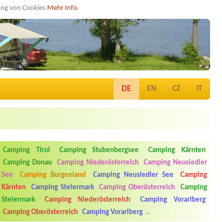
dung von Cookies
Mehr Info
DE
EN
CZ
IT
Camping Tirol
Camping Stubenbergsee
Camping Kärnten
Camping Donau
Camping Niederösterreich
Camping Neusiedler
See
Camping Burgenland
Camping Neusiedler See
Camping
Kärnten
Camping Steiermark
Camping Oberösterreich
Camping
Steiermark
Camping Niederösterreich
Camping Vorarlberg
Camping Oberösterreich
Camping Vorarlberg
..