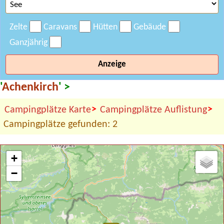
Zelte
Caravans
Hütten
Gebäude
Ganzjährig
Anzeige
'
Achenkirch
' >
>
>
Campingplätze Karte
Campingplätze Auflistung
Campingplätze gefunden: 2
+
−