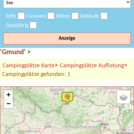
Zelte
Caravans
Hütten
Gebäude
Ganzjährig
Anzeige
'
Gmund
' >
>
>
Campingplätze Karte
Campingplätze Auflistung
Campingplätze gefunden: 1
+
−