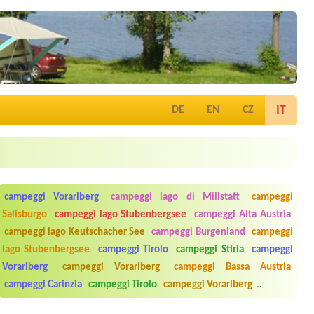
IT
DE
EN
CZ
campeggi Vorarlberg
campeggi lago di Millstatt
campeggi
Salisburgo
campeggi lago Stubenbergsee
campeggi Alta Austria
campeggi lago Keutschacher See
campeggi Burgenland
campeggi
lago Stubenbergsee
campeggi Tirolo
campeggi Stiria
campeggi
Vorarlberg
campeggi Vorarlberg
campeggi Bassa Austria
campeggi Carinzia
campeggi Tirolo
campeggi Vorarlberg
..