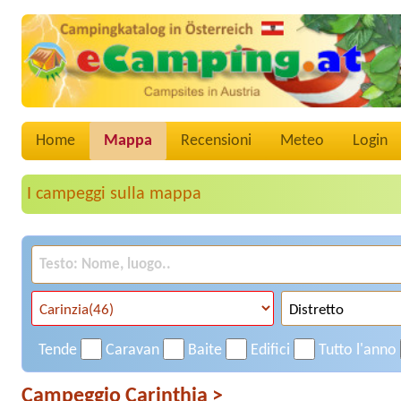
Home
Mappa
Recensioni
Meteo
Login
I campeggi sulla mappa
Tende
Caravan
Baite
Edifici
Tutto l'anno
Campeggio Carinthia
>