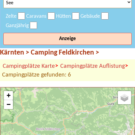
Zelte
Caravans
Hütten
Gebäude
Ganzjährig
Anzeige
Kärnten
>
Camping Feldkirchen
>
>
>
Campingplätze Karte
Campingplätze Auflistung
Campingplätze gefunden: 6
+
−