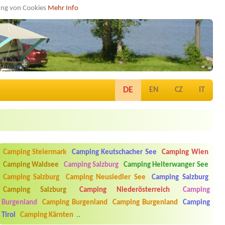
dung von Cookies
Mehr Info
DE
EN
CZ
IT
Camping Steiermark
Camping Keutschacher See
Camping Wien
Camping Waldsee
Camping Salzburg
Camping Heiterwanger See
Camping Salzburg
Camping Neusiedler See
Camping Salzburg
Camping Salzburg
Camping Niederösterreich
Camping
Burgenland
Camping Burgenland
Camping Burgenland
Camping
Tirol
Camping Kärnten
..