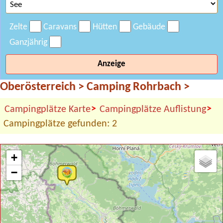
Zelte
Caravans
Hütten
Gebäude
Ganzjährig
Anzeige
Oberösterreich
>
Camping Rohrbach
>
>
>
Campingplätze Karte
Campingplätze Auflistung
Campingplätze gefunden: 2
+
−