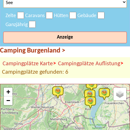
Zelte
Caravans
Hütten
Gebäude
Ganzjährig
Anzeige
Camping Burgenland
>
>
>
Campingplätze Karte
Campingplätze Auflistung
Campingplätze gefunden: 6
+
−