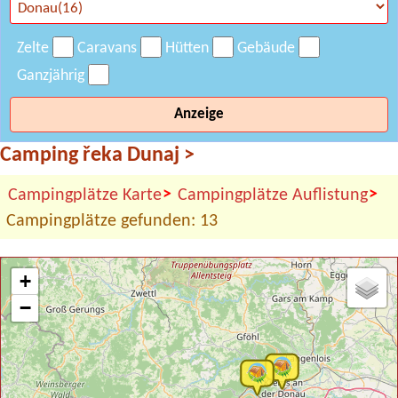
Zelte
Caravans
Hütten
Gebäude
Ganzjährig
Anzeige
Camping řeka Dunaj
>
>
>
Campingplätze Karte
Campingplätze Auflistung
Campingplätze gefunden: 13
+
−