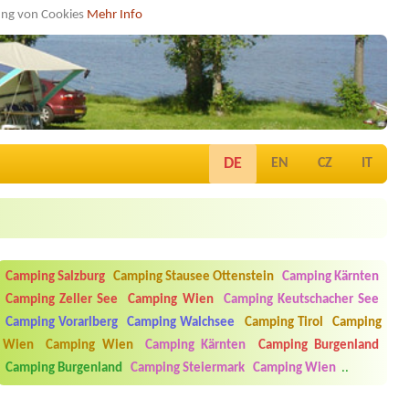
dung von Cookies
Mehr Info
DE
EN
CZ
IT
Camping Salzburg
Camping Stausee Ottenstein
Camping Kärnten
Camping Zeller See
Camping Wien
Camping Keutschacher See
Camping Vorarlberg
Camping Walchsee
Camping Tirol
Camping
Wien
Camping Wien
Camping Kärnten
Camping Burgenland
Camping Burgenland
Camping Steiermark
Camping Wien
..