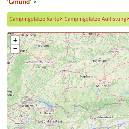
'
Gmund
' >
>
Campingplätze Karte
Campingplätze Auflistung
+
−