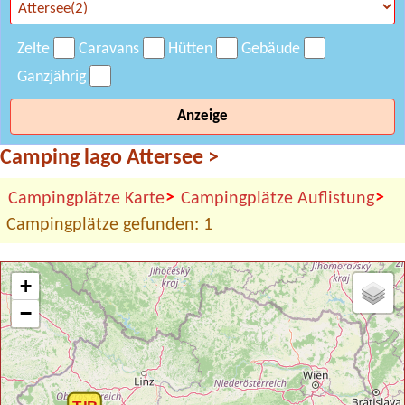
Zelte
Caravans
Hütten
Gebäude
Ganzjährig
Anzeige
Camping lago Attersee
>
>
>
Campingplätze Karte
Campingplätze Auflistung
Campingplätze gefunden: 1
+
−