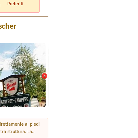
Preferiti
scher
irettamente ai piedi
ra struttura. La..