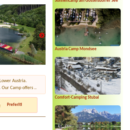
Sonnencamp am Gösselsdorfer See
Austria Camp Mondsee
 Lower Austria.
. Our Camp offers ..
Comfort-Camping Stubai
Preferiti