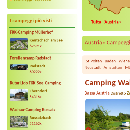
I campeggi più visti
Tutta l'Austria
»
FKK-Camping Müllerhof
Keutschach am See
Austria»
Campeggi
62591x
Forellencamp Radstadt
St.Pölten
Baden
Wiene
Radstadt
Neustadt
Amstetten
Mö
60222x
Camping Wal
Rutar Lido FKK-See-Camping
Eberndorf
Bassa Austria
Distretto
Z
54316x
Wachau-Camping Rossatz
Rossatzbach
51162x