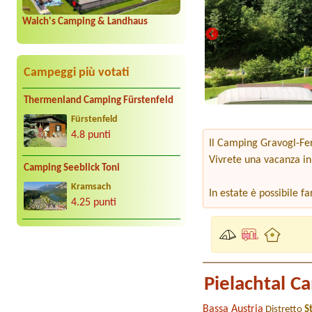
Walch's Camping & Landhaus
Campeggi più votati
Thermenland Camping Fürstenfeld
Fürstenfeld
4.8 punti
Il Camping Gravogl-Fert
Vivrete una vacanza in 
Camping Seeblick Toni
Kramsach
In estate è possibile fa
4.25 punti
Pielachtal C
Bassa Austria
Distretto
S