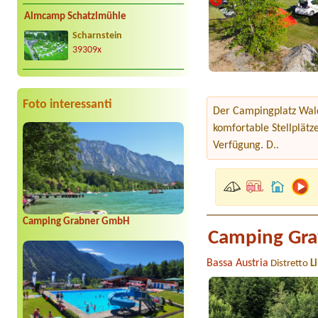
Almcamp Schatzlmühle
Scharnstein
39309x
Foto interessanti
Der Campingplatz Waldv
komfortable Stellplätz
Verfügung. D..
Camping Grabner GmbH
Camping Gra
Bassa Austria
Distretto
L