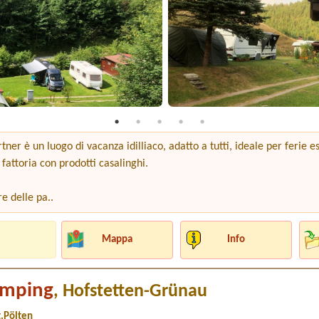
ner è un luogo di vacanza idilliaco, adatto a tutti, ideale per ferie es
fattoria con prodotti casalinghi.
re delle pa..
Mappa
Info
amping
, Hofstetten-Grünau
t.Pölten