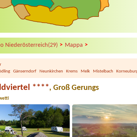
>
>
o Niederösterreich(29)
Mappa
r
dling
Gänserndorf
Neunkirchen
Krems
Melk
Mistelbach
Korneubur
dviertel ****
, Groß Gerungs
wettl