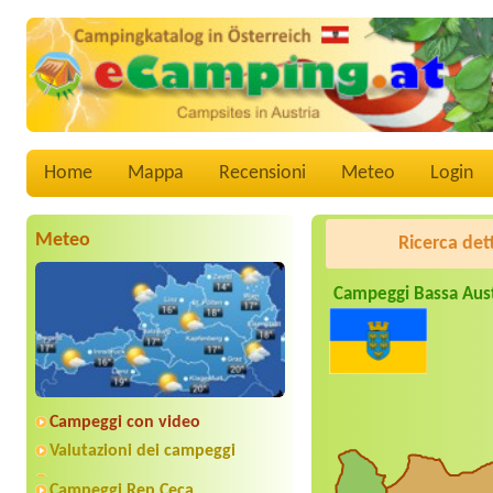
Home
Mappa
Recensioni
Meteo
Login
Meteo
Ricerca det
Campeggi Bassa Aus
Campeggi con video
Valutazioni dei campeggi
Campeggi Rep.Ceca