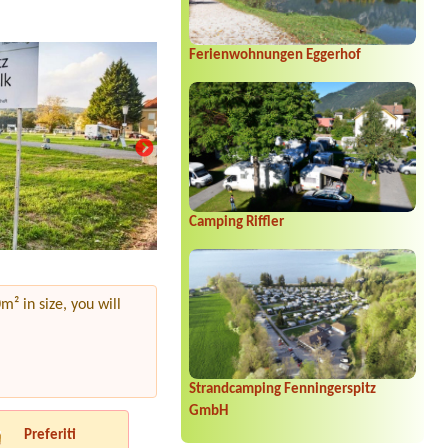
Ferienwohnungen Eggerhof
Camping Riffler
² in size, you will
Strandcamping Fenningerspitz
GmbH
Preferiti