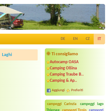
IT
DE
EN
CZ
🌞 Ti consigliamo
Laghi
Autocamp OASA
Camping Olšina
Camping Traube B..
Camping & Ap..
Aggiungi
Preferiti
campeggi Carinzia
campeggi lago
Thiersee
campeggi Tirolo
campeggi