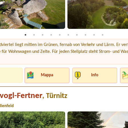
iertel liegt mitten im Grünen, fernab von Verkehr und Lärm. Er ver
e für Wohnwagen und Zelte. Für jeden Stellplatz steht Strom- und Was
Mappa
Info
vogl-Fertner
, Türnitz
ilienfeld