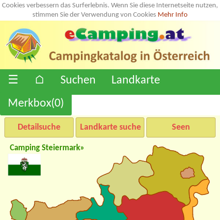
Cookies verbessern das Surferlebnis. Wenn Sie diese Internetseite nutzen,
stimmen Sie der Verwendung von Cookies
Mehr Info
☰
⌂
Suchen
Landkarte
Merkbox(
0
)
Detailsuche
Landkarte suche
Seen
Camping Steiermark»