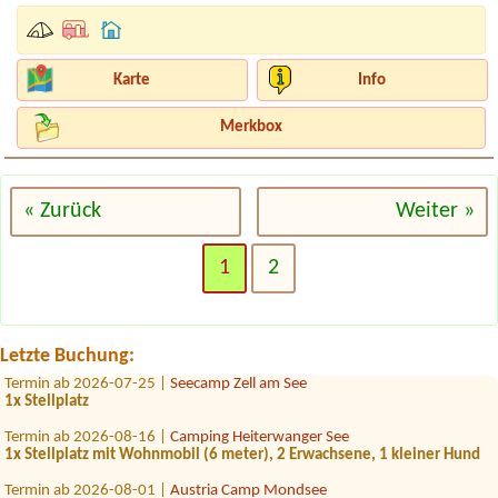
Karte
Info
Merkbox
« Zurück
Weiter »
Termin ab 2026-08-11 |
Seecamping Berau**** am Wolfgangsee
1x tent place for 2 people
1
2
Termin ab 2026-08-11 |
Seepension & Camping Nußbaumer KG
1x tent place for 2 people
Termin ab 2026-08-22 |
Campingplatz Neufelder See
2x platt für 2 Zelte. 4 erw 5 kinder
Letzte Buchung:
Termin ab 2026-07-25 |
Seecamp Zell am See
1x Stellplatz
Termin ab 2026-08-16 |
Camping Heiterwanger See
1x Stellplatz mit Wohnmobil (6 meter), 2 Erwachsene, 1 kleiner Hund
Termin ab 2026-08-01 |
Austria Camp Mondsee
2 persons,1child (10y)