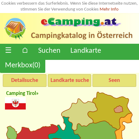
Cookies verbessern das Surferlebnis. Wenn Sie diese Internetseite nutzen,
stimmen Sie der Verwendung von Cookies
Mehr Info
☰
⌂
Suchen
Landkarte
Merkbox(
0
)
Detailsuche
Landkarte suche
Seen
Camping Tirol»