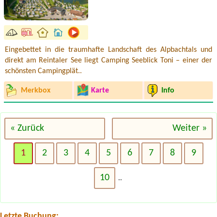
Eingebettet in die traumhafte Landschaft des Alpbachtals und
direkt am Reintaler See liegt Camping Seeblick Toni – einer der
schönsten Campingplät..
Merkbox
Karte
Info
« Zurück
Weiter »
1
2
3
4
5
6
7
8
9
Termin ab 2026-07-24 |
Campingplatz der Parktherme Bad Radkersburg
1x Zeltplatz für 2 Personen
10
..
Termin ab 2026-08-11 |
Seecamping Zell am Wallersee
1x tent place for 2 people
Termin ab 2026-08-11 |
Camping Seewinkl
1x tent place for 2 persons
Letzte Buchung: