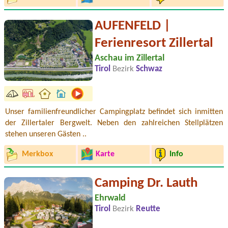
AUFENFELD |
Ferienresort Zillertal
Aschau im Zillertal
Tirol
Bezirk
Schwaz
Unser familienfreundlicher Campingplatz befindet sich inmitten
der Zillertaler Bergwelt. Neben den zahlreichen Stellplätzen
stehen unseren Gästen ..
Merkbox
Karte
Info
Camping Dr. Lauth
Ehrwald
Tirol
Bezirk
Reutte