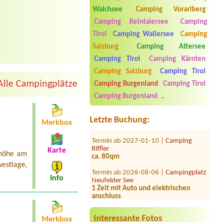
Walchsee
Camping Vorarlberg
Camping Reintalersee
Camping
Tirol
Camping Wallersee
Camping
Salzburg
Camping Attersee
Termin ab 2026-07-29 |
Camping
Camping Tirol
Camping Kärnten
Wolfgangsee Birkenstrand
1 x zelt,2 x personen
Camping Salzburg
Camping Tirol
Alle Campingplätze
Camping Burgenland
Camping Tirol
Termin ab 2026-07-30 |
Badesee
Camping Klaffer
Camping Burgenland
..
1 x Stellplatz mit Wohnwagen +
Strom,Wasser, 2 Erwachsene, 2
Kinder, 1 Hund
Letzte Buchung:
Merkbox
Termin ab 2027-01-10 |
Camping
Riffler
ca. 80qm
Karte
ehöhe am
estlage,
Termin ab 2026-08-06 |
Campingplatz
Neufelder See
Info
1 Zelt mit Auto und elektrischen
anschluss
Termin ab 2026-07-21 |
Camping via
Claudiasee
Interessante Fotos
Merkbox
1 Stellplatz, mit Strom