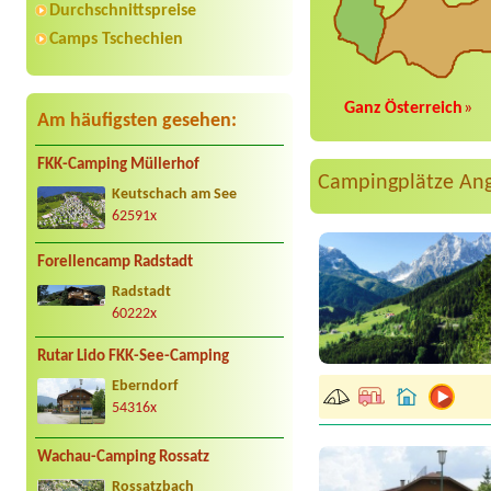
Durchschnittspreise
Camps Tschechien
Ganz Österreich
»
Am häufigsten gesehen:
FKK-Camping Müllerhof
Campingplätze An
Keutschach am See
62591x
Forellencamp Radstadt
Radstadt
60222x
Rutar Lido FKK-See-Camping
Eberndorf
54316x
Wachau-Camping Rossatz
Rossatzbach