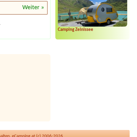
Weiter »
.
Camping Zeinissee
halten, eCamping.at (c) 2006-2026