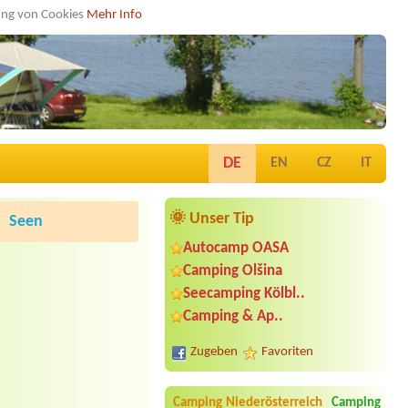
dung von Cookies
Mehr Info
DE
EN
CZ
IT
🌞 Unser Tip
Seen
Autocamp OASA
Camping Olšina
Seecamping Kölbl..
Camping & Ap..
Zugeben
Favoriten
Camping Niederösterreich
Camping