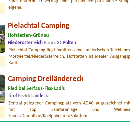
Stadt entfernt. Er verfügt über parkähnlich parzellierte Stellp
eigene..
Pielachtal Camping
Hofstetten-Grünau
Niederösterreich
Bezirk
St.Pölten
Pielachtal Camping liegt inmitten einer malerischen Teichland
Mostviertel/Niederösterreich. Hofstetten ist idealer Ausgangs
Radt..
Camping Dreiländereck
Ried bei Serfaus-Fiss-Ladis
Tirol
Bezirk
Landeck
Zentral gelegener Campingplatz vom ADAC ausgezeichnet mi
mit Top Sanitäranlage und Wellnessber
Sauna/Dampfbad/Kneippbecken/Solarium....