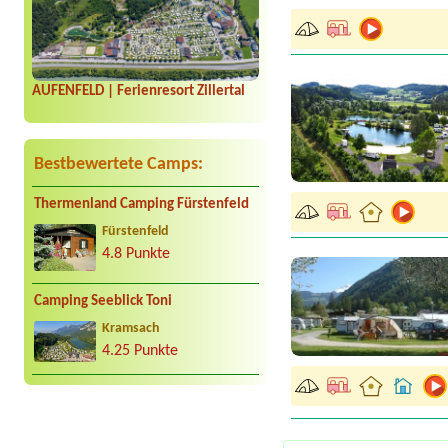
AUFENFELD | Ferienresort Zillertal
Bestbewertete Camps:
Thermenland Camping Fürstenfeld
Fürstenfeld
4.8 Punkte
Camping Seeblick Toni
Kramsach
4.25 Punkte