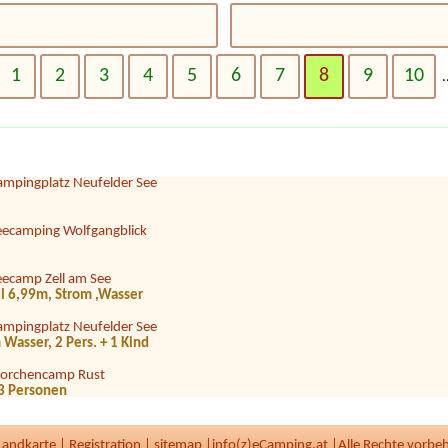
amping Neubauer
2 adults + 1 child (11 years)
omfort Campingpark Burgstaller
1
2
3
4
5
6
7
8
9
10
.
adesee Camping Klaffer
gen + Strom,Wasser, 2 Erwachsene, 2 Kinder, 1 Hund
ampingplatz Neufelder See
eecamping Wolfgangblick
eecamp Zell am See
il 6,99m, Strom ,Wasser
ampingplatz Neufelder See
m Wasser, 2 Pers. + 1 Kind
torchencamp Rust
d 3 Personen
ampingplatz Neufelder See
Landkarte
|
Registration
|
sitemap
|
info(z)eCamping.at |
Alle Rechte vorbe