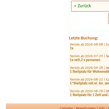
« Zurück
Termin ab 2026-08-17 |
C
Mobile home (mobilheim), 
Termin ab 2026-08-07 |
K
JaJa
Termin ab 2026-07-30 |
B
1 x Stellplatz mit Wohnwa
Letzte Buchung:
Termin ab 2026-08-08 |
C
1x
Termin ab 2026-07-29 |
S
1x zelt,2 x personen
Termin ab 2026-09-28 |
S
1 Stellplatz für Wohnmob
Termin ab 2026-08-22 |
C
1*Stellplatz mit el. An. a
Termin ab 2026-08-18 |
S
1 Stellplatz für 1 Zelt un
Termin ab 2026-07-31 |
C
1 Zelte 3.Personen
Camping
|
Bewertungen
|
Info
|