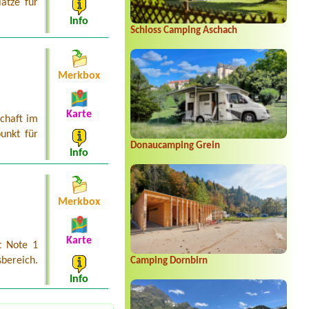
lätze für
Info
Schloss Camping Aschach
Merkbox
Karte
schaft im
punkt für
Donaucamping Grein
Info
Merkbox
Karte
t Note 1
eich.
Camping Dornbirn
Info