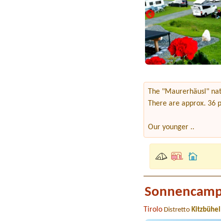
The "Maurerhäusl" natu
There are approx. 36 pi
Our younger ..
Sonnencamp
Tirolo
Distretto
Kitzbühel