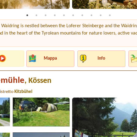
 Waidring is nestled between the Loferer Steinberge and the Waidri
in the heart of the Tyrolean mountains for nature lovers, active va
Mappa
Info
emühle
, Kössen
istretto
Kitzbühel