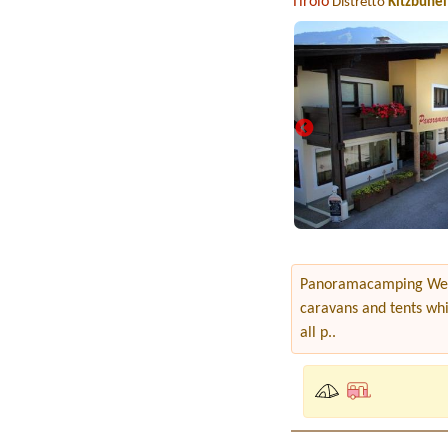
Tirolo
Distretto
Kitzbühel
Panoramacamping Westen
caravans and tents whi
all p..