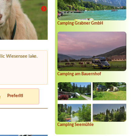
Camping Grabner GmbH
llic Wiesensee lake.
Camping am Bauernhof
Preferiti
Camping Seemühle