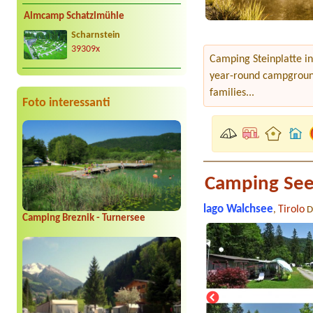
Almcamp Schatzlmühle
Scharnstein
39309x
Camping Steinplatte in
year-round campground 
families...
Foto interessanti
Camping Se
lago Walchsee
Tirolo
,
D
Camping Breznik - Turnersee