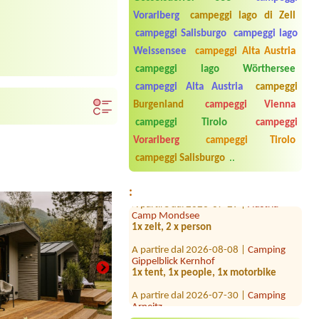
Vorarlberg
campeggi lago di Zell
campeggi Salisburgo
campeggi lago
Weissensee
campeggi Alta Austria
campeggi lago Wörthersee
campeggi Alta Austria
campeggi
A partire dal 2026-08-17 |
Strandcafé
Leimüller Camping
Burgenland
campeggi Vienna
1 x Stellplatz 1 Persom
campeggi Tirolo
campeggi
A partire dal 2026-09-03 |
AUFENFELD
Vorarlberg
campeggi Tirolo
| Ferienresort Zillertal
campeggi Salisburgo
..
1 x für 2 Erwachsene und 2 Kinder
A partire dal 2026-07-29 |
Austria
:
Camp Mondsee
1x zelt, 2 x person
A partire dal 2026-08-08 |
Camping
Gippelblick Kernhof
1x tent, 1x people, 1x motorbike
A partire dal 2026-07-30 |
Camping
Arneitz
A partire dal 2026-07-31 |