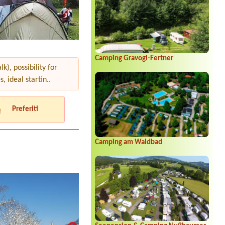
Camping Gravogl-Fertner
k), possibility for
 ideal startin..
Preferiti
Camping am Waldbad