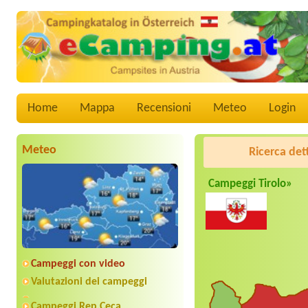
Home
Mappa
Recensioni
Meteo
Login
Meteo
Ricerca det
Campeggi Tirolo»
Campeggi con video
Valutazioni dei campeggi
Campeggi Rep.Ceca