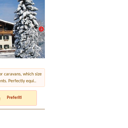
r caravans, which size
ts. Perfectly equi..
Preferiti