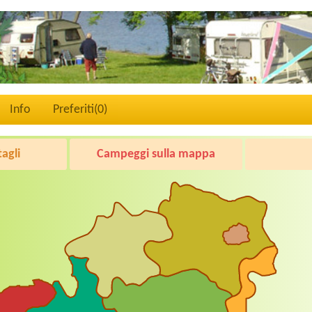
Info
Preferiti(
0
)
tagli
Campeggi sulla mappa