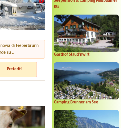
Seepension & Camping Nußbaumer
KG
binovia di Fieberbrunn
nde su ..
Gasthof Staud'nwirt
Preferiti
Camping Brunner am See