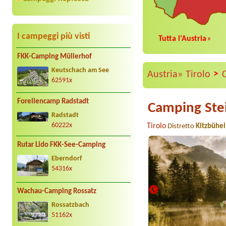
I campeggi più visti
Tutta l'Austria
»
FKK-Camping Müllerhof
Keutschach am See
>
Austria»
Tirolo
62591x
Forellencamp Radstadt
Camping Ste
Radstadt
Tirolo
60222x
Distretto
Kitzbühel
Rutar Lido FKK-See-Camping
Eberndorf
54316x
Wachau-Camping Rossatz
Rossatzbach
51162x