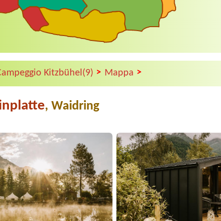
>
>
Campeggio Kitzbühel(9)
Mappa
inplatte
, Waidring