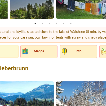
tural and idyllic, situated close to the lake of Walchsee (5 min. by wal
ces for your caravan, own lawn for tents with sunny and shady places,
Mappa
Info
Fieberbrunn