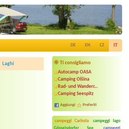
IT
DE
EN
CZ
🌞 Ti consigliamo
Laghi
Autocamp OASA
Camping Olšina
Rad- und Wanderc..
Camping Seespitz
Aggiungi
Preferiti
campeggi Carinzia
campeggi lago
Gösselsdorfer See
campeggi