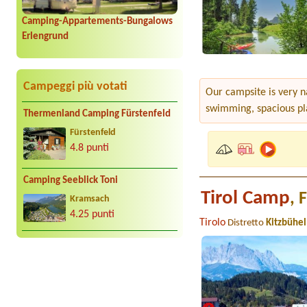
Camping-Appartements-Bungalows
Erlengrund
Campeggi più votati
Our campsite is very na
swimming, spacious pla
Thermenland Camping Fürstenfeld
Fürstenfeld
4.8 punti
Camping Seeblick Toni
Tirol Camp
, 
Kramsach
4.25 punti
Tirolo
Distretto
Kitzbühel