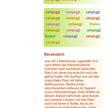
A partire dal 2026-08-27 |
Camping
Grabner GmbH
campeggi
campeggi
campeggi
2person+2 children
campeggi
campeggi
campeggi
A partire dal 2026-08-07 |
Camping
campeggi
campeggi Vranov
via Claudiasee
1x Stellplatz Kleinbus ohne Strom
campeggi
campeggi
campeggi
Sylvia Vodel
***
Rozkoš
campeggi
campeggi
Die Bilder mit dem See täuschen. Der
See liegt ein Stück entfernt. Dafür ist
campeggi
das Camping nah an der Autobahn.
Der Hammer kommt jetzt: dort hauste
ein Clan! Der uns zugewiesene Platz
Recensioni:
war mit 2 Kleinbussen zugestellt. Erst
nach Bitten der Platzbetreiberin
machten zwei männliche Gäste den
Platz frei, deren Sprache ich noch nie
gehört hatte. Wir durften nun auf den
matschigen Platz mit tiefen
Reifenspuren. Die Burschen
verschwanden nebenan im Tappert-
Luxus-Wohnanhänger. Einer drehte an
diesem Abend mehrmals seine Runde
um unseren Camper, um den Platz,
auch mit einem E-Roller. Als es am
nächsten Morgen hell wurde, sahen
wir uns zwischen 8 dieser luxiuriösen