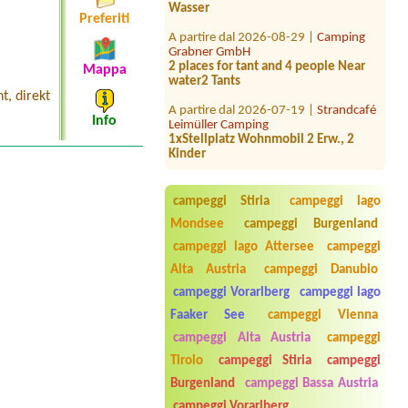
Preferiti
A partire dal 2026-08-29 |
Camping
Grabner GmbH
2 places for tant and 4 people Near
water2 Tants
Mappa
A partire dal 2026-07-19 |
Strandcafé
t, direkt
Leimüller Camping
Info
1xStellplatz Wohnmobil 2 Erw., 2
Kinder
A partire dal 2026-08-19 |
Camping
Temel
1x STellplatz mit STrom 2 Personen /
campeggi Stiria
campeggi lago
großes Wohnmobil 9m lang
Mondsee
campeggi Burgenland
A partire dal 2026-08-06 |
campeggi lago Attersee
campeggi
Alpencamping Nenzing
Alta Austria
campeggi Danubio
2 erwachsene, 3 Kinder, 1 Hund
campeggi Vorarlberg
campeggi lago
A partire dal 2026-07-28 |
Campingplatz Neufelder See
Faaker See
campeggi Vienna
1x Platz für Zelt 4 Personen und 1x
campeggi Alta Austria
campeggi
Auto
Tirolo
campeggi Stiria
campeggi
A partire dal 2026-08-02 |
Strandcafé
Burgenland
campeggi Bassa Austria
Leimüller Camping
1 Platz für VW Bus
campeggi Vorarlberg
..