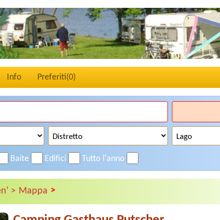
Info
Preferiti(
0
)
Baite
Edifici
Tutto l'anno
>
n' >
Mappa