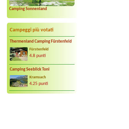
Camping Sonnenland
Campeggi più votati
Thermenland Camping Fürstenfeld
Fürstenfeld
4.8 punti
Camping Seeblick Toni
Kramsach
4.25 punti