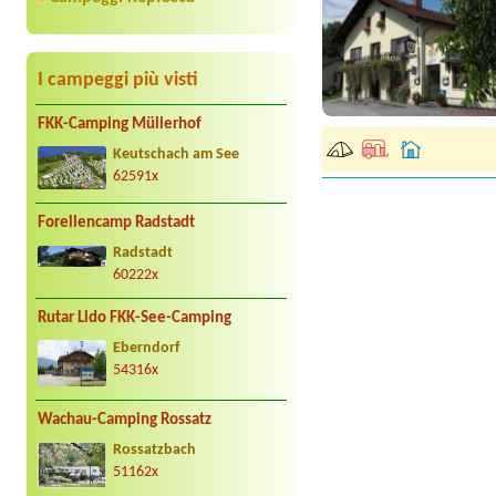
I campeggi più visti
FKK-Camping Müllerhof
Keutschach am See
62591x
Forellencamp Radstadt
Radstadt
60222x
Rutar Lido FKK-See-Camping
Eberndorf
54316x
Wachau-Camping Rossatz
Rossatzbach
51162x