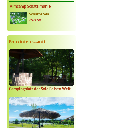
Almcamp Schatzlmühle
Scharnstein
39309x
Foto interessanti
Campingplatz der Sole Felsen Welt