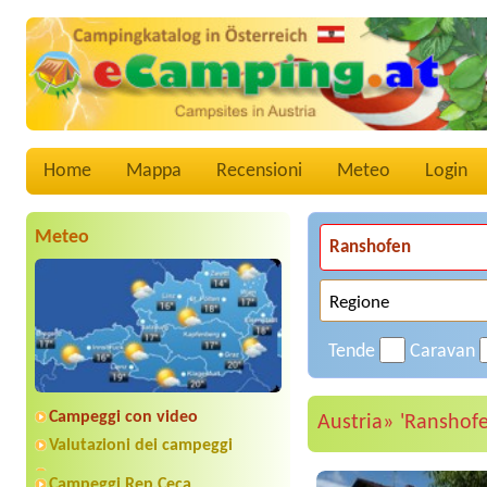
Home
Mappa
Recensioni
Meteo
Login
Meteo
Tende
Caravan
Campeggi con video
Austria»
'Ranshofe
Valutazioni dei campeggi
Campeggi Rep.Ceca