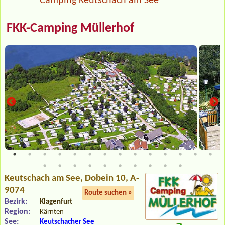
Camping Keutschach am See
FKK-Camping Müllerhof
Keutschach am See
, Dobein 10, A-
9074
Route suchen »
Bezirk:
Klagenfurt
Region:
Kärnten
See:
Keutschacher See