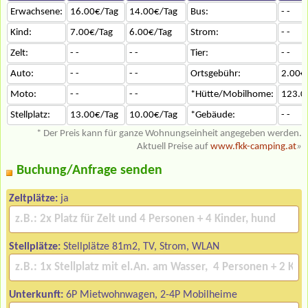
Erwachsene:
16.00€/Tag
14.00€/Tag
Bus:
- -
Kind:
7.00€/Tag
6.00€/Tag
Strom:
- -
Zelt:
- -
- -
Tier:
- -
Auto:
- -
- -
Ortsgebühr:
2.00€
Moto:
- -
- -
*Hütte/Mobilhome:
123.0
Stellplatz:
13.00€/Tag
10.00€/Tag
*Gebäude:
- -
* Der Preis kann für ganze Wohnungseinheit angegeben werden.
Aktuell Preise auf
www.fkk-camping.at
»
Buchung/Anfrage senden
Zeltplätze:
ja
Stellplätze:
Stellplätze 81m2, TV, Strom, WLAN
Unterkunft:
6P Mietwohnwagen, 2-4P Mobilheime