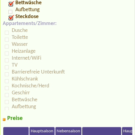
Bettwäsche
Aufbettung
Steckdose
Appartements/Zimmer:
Dusche
Toilette
Wasser
Heizanlage
Internet/WiFi
TV
Barrierefreie Unterkunft
Kühlschrank
Kochnische/Herd
Geschirr
Bettwäsche
Aufbettung
Preise
Hauptsaison
Nebensaison
Haupt