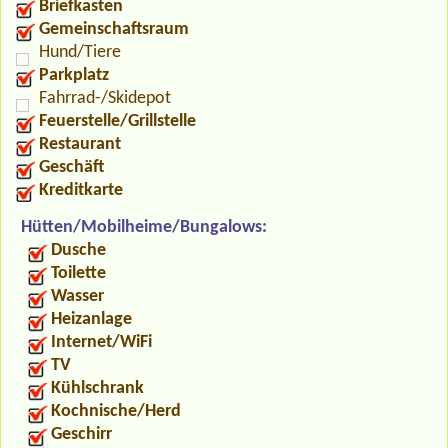
Briefkasten
Gemeinschaftsraum
Hund/Tiere
Parkplatz
Fahrrad-/Skidepot
Feuerstelle/Grillstelle
Restaurant
Geschäft
Kreditkarte
Hütten/Mobilheime/Bungalows:
Dusche
Toilette
Wasser
Heizanlage
Internet/WiFi
TV
Kühlschrank
Kochnische/Herd
Geschirr