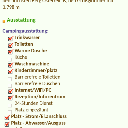
den höchsten Berg Österreichs, den Großglockner mit
3.798 m
Ausstattung
Campingausstattung:
Trinkwasser
Toiletten
Warme Dusche
Küche
Waschmaschine
Kinderzimmer/platz
Barrierefreie Toiletten
Barrierefreie Duschen
Internet/WiFi/PC
Rezeption/Infozentrum
24-Stunden Dienst
Platz eingezäunt
Platz - Strom/El.anschluss
Platz - Abwasser/Ausguss