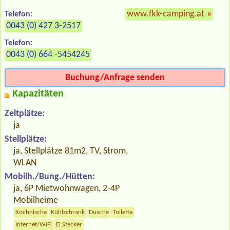
www.fkk-camping.at
»
Telefon:
0043 (0) 427 3-2517
Telefon:
0043 (0) 664 -5454245
Buchung/Anfrage senden
Kapazitäten
Zeltplätze:
ja
Stellplätze:
ja, Stellplätze 81m2, TV, Strom,
WLAN
Mobilh./Bung./Hütten:
ja, 6P Mietwohnwagen, 2-4P
Mobilheime
Kochnische
Kühlschrank
Dusche
Toilette
Internet/WiFi
El.Stecker