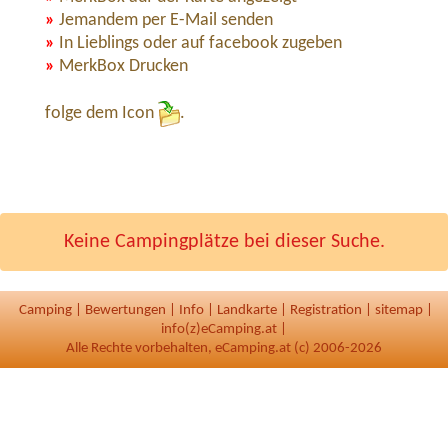
»
Jemandem per E-Mail senden
»
In Lieblings oder auf facebook zugeben
»
MerkBox Drucken
folge dem Icon
.
Keine Campingplätze bei dieser Suche.
Camping
|
Bewertungen
|
Info
|
Landkarte
|
Registration
|
sitemap
|
info(z)eCamping.at |
Alle Rechte vorbehalten, eCamping.at (c) 2006-2026