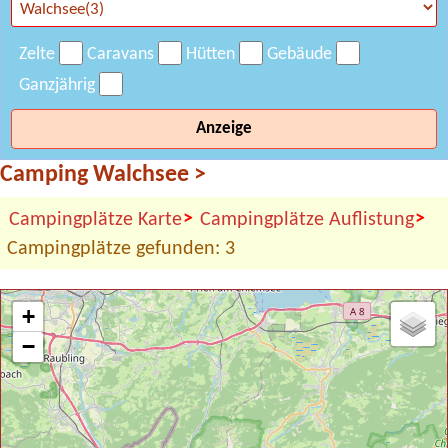
Zelte
Caravans
Hütten
Gebäude
Ganzjährig
Anzeige
Camping Walchsee
>
>
>
Campingplätze Karte
Campingplätze Auflistung
Campingplätze gefunden: 3
+
−