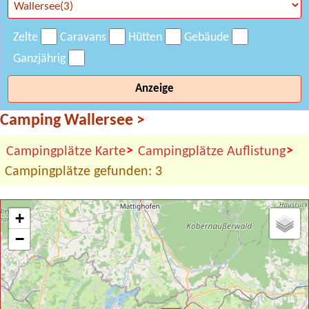
Zelte
Caravans
Hütten
Gebäude
Ganzjährig
Anzeige
Camping Wallersee
>
>
>
Campingplätze Karte
Campingplätze Auflistung
Campingplätze gefunden: 3
+
−