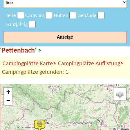
Zelte
Caravans
Hütten
Gebäude
Ganzjährig
Anzeige
'
Pettenbach
' >
>
>
Campingplätze Karte
Campingplätze Auflistung
Campingplätze gefunden: 1
+
−