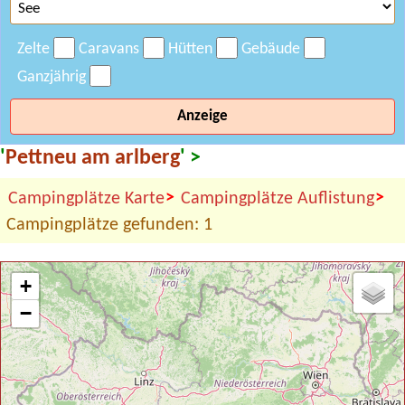
Zelte
Caravans
Hütten
Gebäude
Ganzjährig
Anzeige
'
Pettneu am arlberg
' >
>
>
Campingplätze Karte
Campingplätze Auflistung
Campingplätze gefunden: 1
+
−