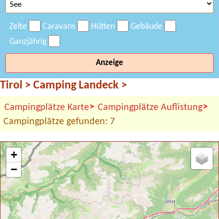
Zelte
Caravans
Hütten
Gebäude
Ganzjährig
Anzeige
Tirol
>
Camping Landeck
>
>
>
Campingplätze Karte
Campingplätze Auflistung
Campingplätze gefunden: 7
+
−