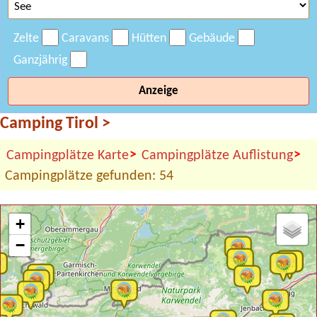
Zelte
Caravans
Hütten
Gebäude
Ganzjährig
Anzeige
Camping Tirol
>
>
>
Campingplätze Karte
Campingplätze Auflistung
Campingplätze gefunden: 54
+
−