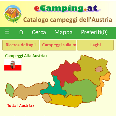
☰
⌂
Cerca
Mappa
Preferiti(
0
)
Ricerca dettagli
Campeggi sulla mappa
Laghi
Campeggi Alta Austria»
Tutta l'Austria
»