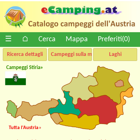
☰
⌂
Cerca
Mappa
Preferiti(
0
)
Ricerca dettagli
Campeggi sulla mappa
Laghi
Campeggi Stiria»
Tutta l'Austria
»