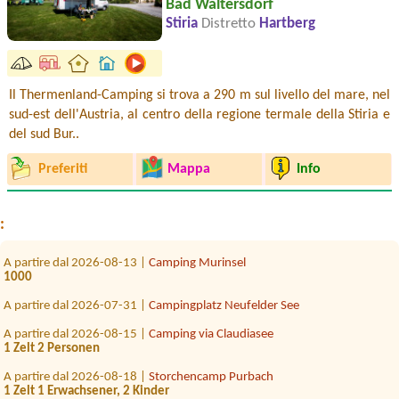
Bad Waltersdorf
Stiria
Distretto
Hartberg
Il Thermenland-Camping si trova a 290 m sul livello del mare, nel
sud-est dell'Austria, al centro della regione termale della Stiria e
del sud Bur..
A partire dal 2026-07-30 |
Camping via Claudiasee
Preferiti
Mappa
Info
A partire dal 2026-07-24 |
Campingplatz Neufelder See
A partire dal 2026-07-29 |
Camp MondSeeLand
:
1 zelt,2x person
A partire dal 2026-08-13 |
Camping Murinsel
1000
A partire dal 2026-07-31 |
Campingplatz Neufelder See
A partire dal 2026-08-15 |
Camping via Claudiasee
1 Zelt 2 Personen
A partire dal 2026-08-18 |
Storchencamp Purbach
1 Zelt 1 Erwachsener, 2 Kinder