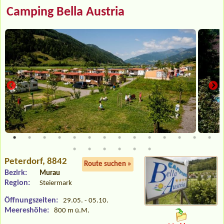
Camping Bella Austria
Peterdorf
, 8842
Route suchen »
Bezirk:
Murau
Region:
Steiermark
Öffnungszeiten:
29.05. - 05.10.
Meereshöhe:
800 m ü.M.