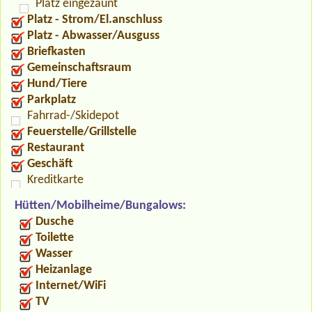
Platz eingezäunt
Platz - Strom/El.anschluss
Platz - Abwasser/Ausguss
Briefkasten
Gemeinschaftsraum
Hund/Tiere
Parkplatz
Fahrrad-/Skidepot
Feuerstelle/Grillstelle
Restaurant
Geschäft
Kreditkarte
Hütten/Mobilheime/Bungalows:
Dusche
Toilette
Wasser
Heizanlage
Internet/WiFi
TV