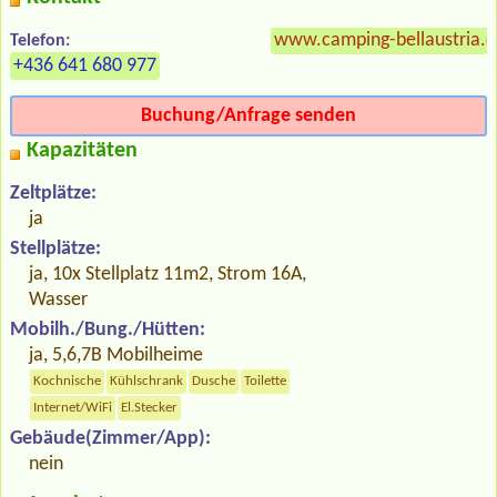
www.camping-bellaustria.
Telefon:
+436 641 680 977
Buchung/Anfrage senden
Kapazitäten
Zeltplätze:
ja
Stellplätze:
ja, 10x Stellplatz 11m2, Strom 16A,
Wasser
Mobilh./Bung./Hütten:
ja, 5,6,7B Mobilheime
Kochnische
Kühlschrank
Dusche
Toilette
Internet/WiFi
El.Stecker
Gebäude(Zimmer/App):
nein