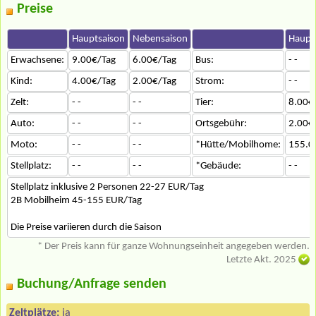
Preise
Hauptsaison
Nebensaison
Haupt
Erwachsene:
9.00€/Tag
6.00€/Tag
Bus:
- -
Kind:
4.00€/Tag
2.00€/Tag
Strom:
- -
Zelt:
- -
- -
Tier:
8.00€
Auto:
- -
- -
Ortsgebühr:
2.00€
Moto:
- -
- -
*Hütte/Mobilhome:
155.0
Stellplatz:
- -
- -
*Gebäude:
- -
Stellplatz inklusive 2 Personen 22-27 EUR/Tag
2B Mobilheim 45-155 EUR/Tag
Die Preise variieren durch die Saison
* Der Preis kann für ganze Wohnungseinheit angegeben werden.
Letzte Akt. 2025
Buchung/Anfrage senden
Zeltplätze:
ja