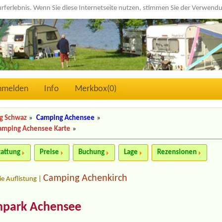
urferlebnis. Wenn Sie diese Internetseite nutzen, stimmen Sie der Verwen
nmelden
Info
Merkbox(
0
)
g Schwaz
»
Camping Achensee
»
amping Achensee Karte
»
tattung
Preise
Buchung
Lage
Rezensionen
Camping Achenkirch
ie Auflistung
|
npark Achensee