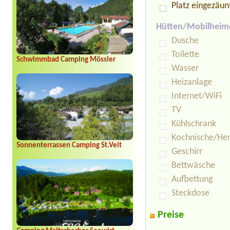
Platz eingezäun
Hütten/Mobilheim
Dusche
Toilette
Schwimmbad Camping Mössler
Wasser
Heizanlage
Internet/WiFi
TV
Kühlschrank
Kochnische/He
Sonnenterrassen Camping St.Veit
Geschirr
Bettwäsche
Aufbettung
Steckdose
Preise