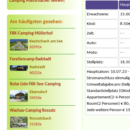
Camping Maltschacher Seewirt
Haupt
Erwachsene:
15.0
Am häufigsten gesehen:
Kind:
8.50€
FKK-Camping Müllerhof
Zelt:
- -
Keutschach am See
Auto:
- -
62591x
Moto:
- -
Forellencamp Radstadt
Stellplatz:
16.5
Radstadt
Hauptsaison: 10.07.23 -
60222x
Stromanschluss einmalig 
Rutar Lido FKK-See-Camping
Umweltabgabe pro Stellpl
Standardstellplatz (Okto
Eberndorf
Appartement(2-4 Person
54316x
Room(2 Personen) € 80,
Jede weitere Person € 15
Wachau-Camping Rossatz
Rossatzbach
51162x