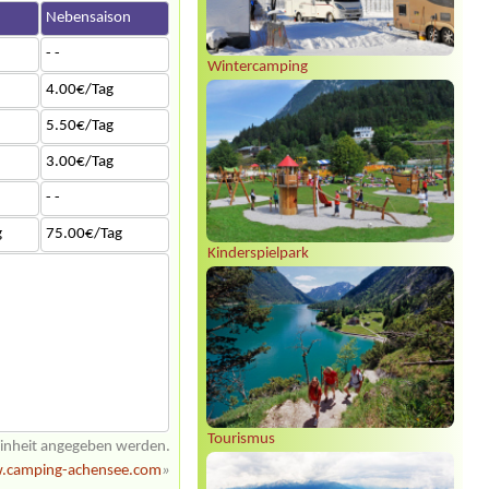
Nebensaison
- -
Wintercamping
4.00€/Tag
5.50€/Tag
3.00€/Tag
- -
g
75.00€/Tag
Kinderspielpark
Tourismus
einheit angegeben werden.
camping-achensee.com
»