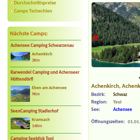
Durchschnittspreise
Camps Tschechien
Nächste Camps:
Achensee Camping Schwarzenau
Achenkirch
3Km
tlum
Karwendel Camping und Achenseer
Hüttendörfl
Achenkirch
, Achenk
Eben am Achensee
Bezirk:
9Km
Schwaz
Region:
Tirol
See:
Achensee
SeenCamping Stadlerhof
Kramsach
Öffnungszeiten:
01.01.
14Km
Camping Seeblick Toni