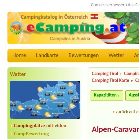
Cookies verbessern das S
Home
Landkarte
Bewertungen
Wetter
A
Wetter
Camping Tirol
»
Campin
Camping Tirol Karte
»
C
Kapazitäten
Auss
«
zurück auf d
Campingplätze mit video
Alpen-Carava
CampBewertung