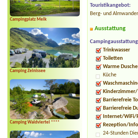
Touristikangebot:
Berg- und Almwander
Campingplatz Melk
Ausstattung
Campingausstattung
Trinkwasser
Toiletten
Warme Dusche
Camping Zeinissee
Küche
Waschmaschin
Kinderzimmer/
Barrierefreie To
Barrierefreie 
Internet/WiFi/
Camping Waldviertel ****
Rezeption/Inf
24-Stunden Die