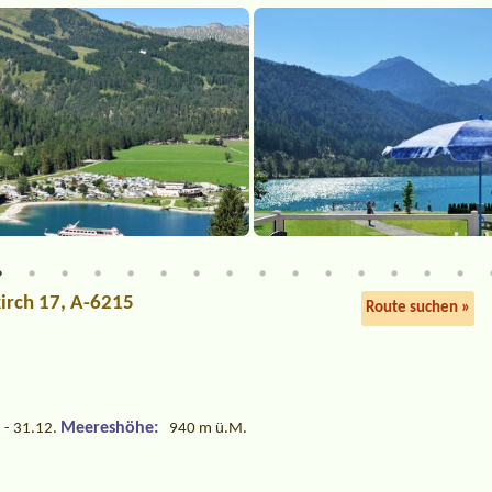
irch 17, A-6215
Route suchen »
Meereshöhe:
 - 31.12.
940 m ü.M.