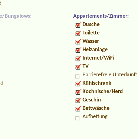
t
e/Bungalows:
Appartements/Zimmer:
Dusche
Toilette
Wasser
Heizanlage
Internet/WiFi
TV
Barrierefreie Unterkunft
rd
Kühlschrank
Kochnische/Herd
Geschirr
Bettwäsche
Aufbettung