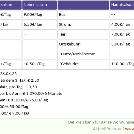
saison
Nebensaison
Hauptsaison
0€/Tag
9.00€/Tag
Bus:
- -
/Tag
6.50€/Tag
Strom:
4.00€/Tag
- -
Tier:
7.00€/Tag
- -
Ortsgebühr:
3.00€/Tag
- -
*Hütte/Mobilhome:
- -
0€/Tag
10.50€/Tag
*Gebäude:
110.00€/Ta
 28.08.23
ab dem 3. Tag: € 2,50
atz, pro Tag : € 3,50
ber bis April) € 1.390,00/6 Monate
en) € 110,00/€ 75,00/Tag
00/€ 55,00/Tag
,00/ € 9,00 /Tag
* Der Preis kann für ganze Wohnungs
Aktuell Preise auf
www.