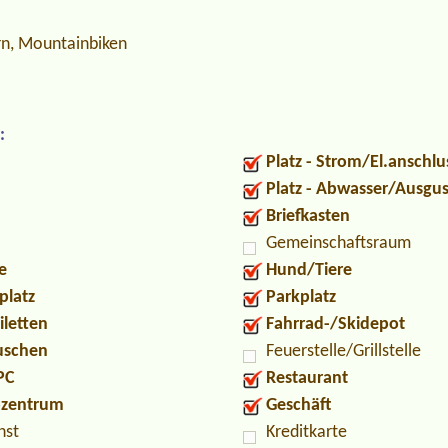
n, Mountainbiken
:
Platz - Strom/El.anschlu
Platz - Abwasser/Ausgu
Briefkasten
Gemeinschaftsraum
e
Hund/Tiere
platz
Parkplatz
iletten
Fahrrad-/Skidepot
Duschen
Feuerstelle/Grillstelle
PC
Restaurant
ozentrum
Geschäft
nst
Kreditkarte