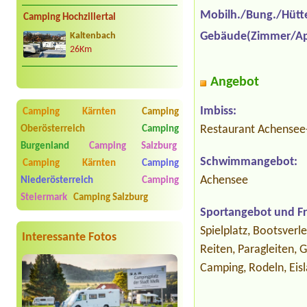
Mobilh./Bung./Hütt
Camping Hochzillertal
Gebäude(Zimmer/Ap
Kaltenbach
26Km
Angebot
Imbiss:
Camping Kärnten
Camping
Restaurant Achensee-
Oberösterreich
Camping
Burgenland
Camping Salzburg
Schwimmangebot:
Camping Kärnten
Camping
Achensee
Niederösterreich
Camping
Steiermark
Camping Salzburg
Sportangebot und Fre
Spielplatz, Bootsverl
Interessante Fotos
Reiten, Paragleiten, 
Camping, Rodeln, Eis