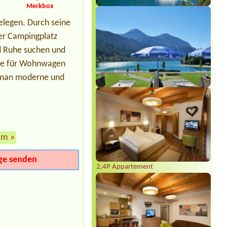
1x Stellplatz mi el.An, 1 Person + 2
Merkbox
Kinder
elegen. Durch seine
er Campingplatz
nd Ruhe suchen und
ätze für Wohnwagen
t man moderne und
om
»
ge senden
2,4P Appartement