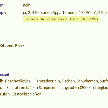
en:
nein
p):
ja, 2, 4 Personen Appartements 40 - 90 m², 2 Pa
Kochnische
Kühlschrank
Dusche
Toilette
Internet/WiFi
Stüberl, Kiosk
izeit:
eih, Beachvolleyball, Fahrradverleih, Fischen, Schwimmen, Surfe
Golf, Schifahren (54 km Schipisten), Langlaufen (200 km Langlau
laufen, Eisstockschießen