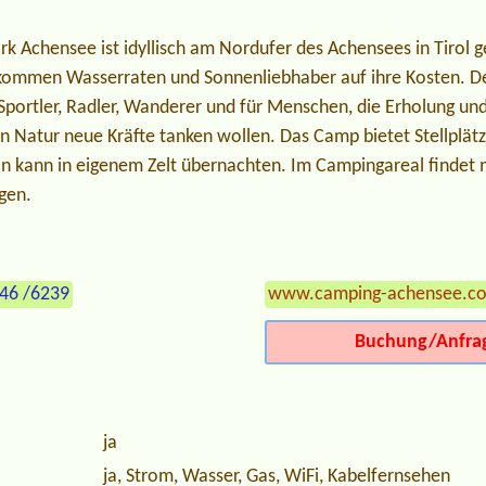
k Achensee ist idyllisch am Nordufer des Achensees in Tirol g
 kommen Wasserraten und Sonnenliebhaber auf ihre Kosten. D
 Sportler, Radler, Wanderer und für Menschen, die Erholung u
hen Natur neue Kräfte tanken wollen. Das Camp bietet Stellpl
 kann in eigenem Zelt übernachten. Im Campingareal finde
gen.
246 /6239
www.camping-achensee.c
Buchung/Anfra
ja
ja, Strom, Wasser, Gas, WiFi, Kabelfernsehen