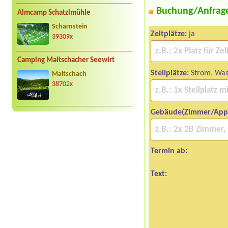
Buchung/Anfrag
Almcamp Schatzlmühle
Scharnstein
Zeltplätze:
ja
39309x
Camping Maltschacher Seewirt
Stellplätze:
Strom, Wass
Maltschach
38702x
Gebäude(Zimmer/App
Termin ab:
Text: