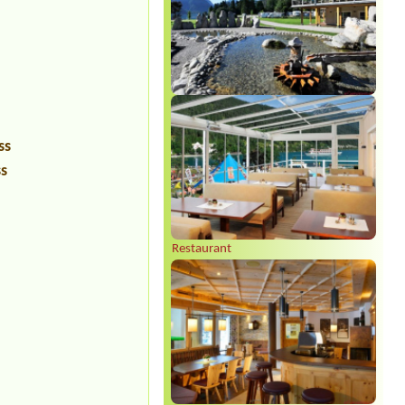
ss
ss
Restaurant