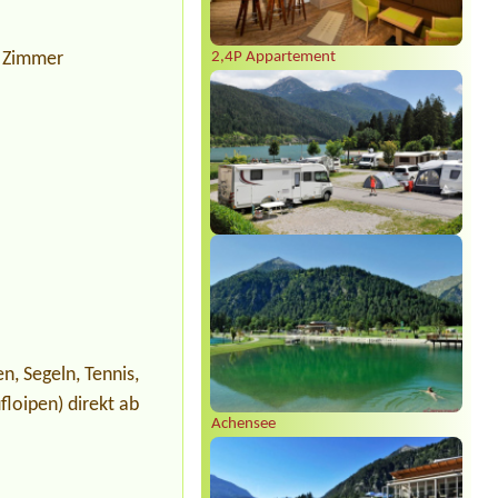
2,4P Appartement
x Zimmer
n, Segeln, Tennis,
floipen) direkt ab
Achensee