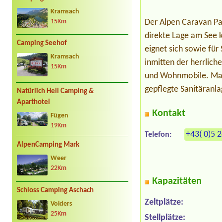
Kramsach
Der Alpen Caravan Par
15Km
direkte Lage am See
Camping Seehof
eignet sich sowie für
Kramsach
inmitten der herrlic
15Km
und Wohnmobile. Man
gepflegte Sanitäranla
Natürlich Hell Camping &
Aparthotel
Kontakt
Fügen
19Km
+43( 0)5 
Telefon:
AlpenCamping Mark
Weer
22Km
Kapazitäten
Schloss Camping Aschach
Zeltplätze:
Volders
25Km
Stellplätze: