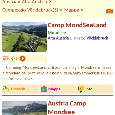
>
Austria»
Alta Austria
>
>
Campeggio Vöcklabruck(5)
Mappa
Camp MondSeeLand
Mondsee
Alta Austria
Distretto
Vöcklabruck
Il Camping MondSeeLand si trova tra i laghi Mondsee e Irrsee,
circondato dai prati verdi e i boschi della Salzkammergut. Le 180
confortevoli piazz..
Preferiti
Mappa
Info
Austria Camp
Mondsee