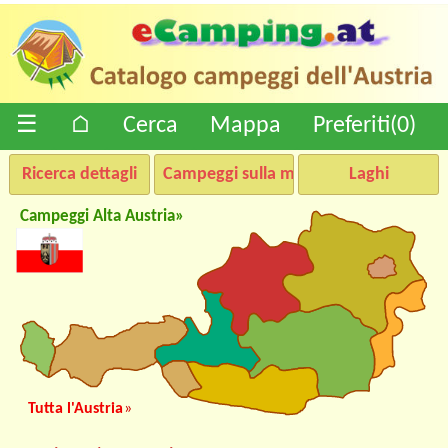
☰
⌂
Cerca
Mappa
Preferiti(
0
)
Ricerca dettagli
Campeggi sulla mappa
Laghi
Campeggi Alta Austria»
Tutta l'Austria
»