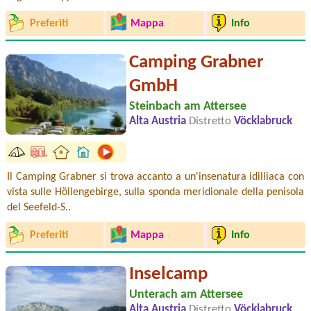
Preferiti
Mappa
Info
Camping Grabner
GmbH
Steinbach am Attersee
Alta Austria
Distretto
Vöcklabruck
Il Camping Grabner si trova accanto a un'insenatura idilliaca con
vista sulle Höllengebirge, sulla sponda meridionale della penisola
del Seefeld-S..
Preferiti
Mappa
Info
Inselcamp
Unterach am Attersee
Alta Austria
Distretto
Vöcklabruck