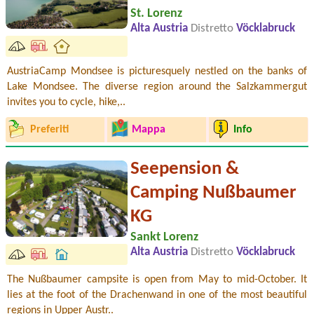
St. Lorenz
Alta Austria
Distretto
Vöcklabruck
AustriaCamp Mondsee is picturesquely nestled on the banks of
Lake Mondsee. The diverse region around the Salzkammergut
invites you to cycle, hike,..
Preferiti
Mappa
Info
Seepension &
Camping Nußbaumer
KG
Sankt Lorenz
Alta Austria
Distretto
Vöcklabruck
The Nußbaumer campsite is open from May to mid-October. It
lies at the foot of the Drachenwand in one of the most beautiful
regions in Upper Austr..