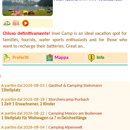
Chiuso definitivamente!
Insel Camp is an ideal vacation spot for
families, tourists, water sports enthusiasts and for those who
A partire dal 2026-07-29 |
Camping Grabner GmbH
want to recharge their batteries. Great an..
2x Platz für Zelt für 2 Erwachsene mit baby
A partire dal 2026-07-29 |
Austria Camp Mondsee
Preferiti
Mappa
Info
1x zelt, 2 x person
A partire dal 2026-07-27 |
Strandcafé Leimüller Camping
nein1x
:
A partire dal 2026-08-03 |
Gasthof & Camping Steinmann
1Stellplatz
A partire dal 2026-08-18 |
Storchencamp Purbach
1 Zelt 1 Erwachsener, 2 Kinder
A partire dal 2026-08-22 |
Camping Mexico am Bodensee
1 Stellplatz für Wohwagen ca 7 m Deichsellänge
A partire dal 2026-08-04 |
Camping Alpenwelt