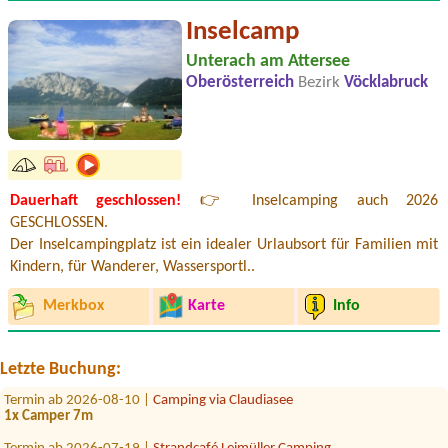
Inselcamp
Unterach am Attersee
Oberösterreich
Bezirk
Vöcklabruck
Dauerhaft geschlossen!
👉 Inselcamping auch 2026
GESCHLOSSEN.
Der Inselcampingplatz ist ein idealer Urlaubsort für Familien mit
Termin ab 2026-08-10 |
Strandcafé Leimüller Camping
Kindern, für Wanderer, Wassersportl..
1 PKW mit Dachzelt, 2 Personen
Termin ab 2026-08-15 |
Camping Hiasenhof
Merkbox
Karte
Info
1xzeltplatz und wagen
Termin ab 2026-08-01 |
Storchencamp Rust
Bungalow, 2 adults, 2 children
Letzte Buchung:
Termin ab 2026-08-10 |
Camping via Claudiasee
1x Camper 7m
Termin ab 2026-07-19 |
Strandcafé Leimüller Camping