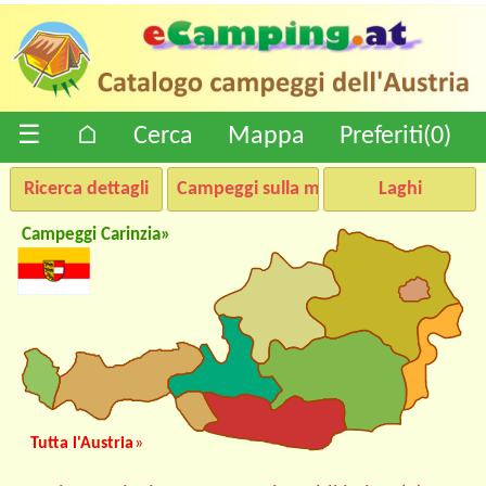
☰
⌂
Cerca
Mappa
Preferiti(
0
)
Ricerca dettagli
Campeggi sulla mappa
Laghi
Campeggi Carinzia»
Tutta l'Austria
»