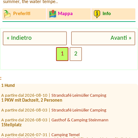
summer, the water tempe..
Preferiti
Mappa
Info
« Indietro
Avanti »
A partire dal 2026-08-28 |
Storchencamp Rust
3+1
1
2
A partire dal 2026-08-01 |
Camping Ötztal Längenfeld
1x Stellplatz für WOMO (7,5m) 2 Erw. 2 Jug. (16 J.) 1 Kind, 1 Hund,
A partire dal 2026-07-30 |
Badesee Camping Klaffer
:
1 x Stellplatz mit Wohnwagen + Strom,Wasser, 2 Erwachsene, 2 Kinder,
1 Hund
A partire dal 2026-08-10 |
Strandcafé Leimüller Camping
1 PKW mit Dachzelt, 2 Personen
A partire dal 2026-08-03 |
Strandcafé Leimüller Camping
A partire dal 2026-08-03 |
Gasthof & Camping Steinmann
1Stellplatz
A partire dal 2026-07-31 |
Camping Temel