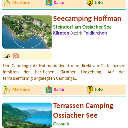
Merkbox
Karte
Info
Seecamping Hoffman
Steindorf am Ossiacher See
Kärnten
Bezirk
Feldkirchen
Den Campingplatz Hoffmann findet man direkt am Ossiachersee
inmitten der herrlichen Kärntner Umgebung. Auf der
terrassenförmig angelegten Campinga..
Merkbox
Karte
Info
Terrassen Camping
Ossiacher See
Ossiach