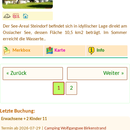
Der See-Areal Steindorf befindet sich in idyllischer Lage direkt am
Ossiacher See, dessen Fläche 10,5 km2 beträgt. Im Sommer
erreicht die Wasserte..
Merkbox
Karte
Info
« Zurück
Weiter »
Termin ab 2026-08-28 |
Storchencamp Rust
3+1
1
2
Termin ab 2026-07-25 |
Camping Weinland
no1x
Termin ab 2026-07-31 |
Seecamping Berau**** am Wolfgangsee
Letzte Buchung:
1 Stellplatz für Auto mit Kofferaumzelt, wenn möglich mit Strom 2
Erwachsene + 2 Kinder 11
Termin ab 2026-07-29 |
Camping Wolfgangsee Birkenstrand