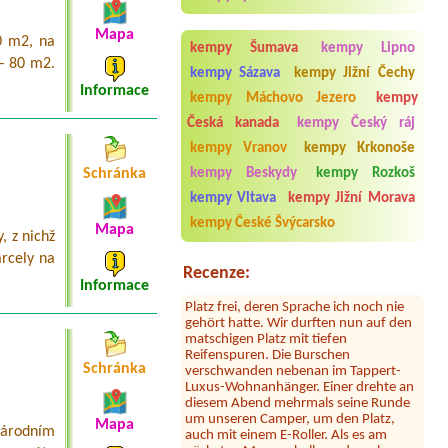
Termín od 2026-08-01 |
Romantik-
Mapa
Camping Wolfgangsee Lindenstrand
0 m2, na
kempy Šumava
kempy Lipno
1x zelt2x erwachsene und 1x kind 17
 – 80 m2.
jahre alt, hund, (strom)
kempy Sázava
kempy Jižní Čechy
Informace
kempy Máchovo Jezero
kempy
Česká kanada
kempy Český ráj
kempy Vranov
kempy Krkonoše
Sylvia Vodel
***
Die Bilder mit dem See täuschen. Der
kempy Beskydy
kempy Rozkoš
Schránka
See liegt ein Stück entfernt. Dafür ist
kempy Vltava
kempy Jižní Morava
das Camping nah an der Autobahn.
Der Hammer kommt jetzt: dort hauste
kempy České Švýcarsko
Mapa
ein Clan! Der uns zugewiesene Platz
 z nichž
war mit 2 Kleinbussen zugestellt. Erst
arcely na
nach Bitten der Platzbetreiberin
Recenze:
machten zwei männliche Gäste den
Informace
Platz frei, deren Sprache ich noch nie
gehört hatte. Wir durften nun auf den
matschigen Platz mit tiefen
Reifenspuren. Die Burschen
verschwanden nebenan im Tappert-
Schránka
Luxus-Wohnanhänger. Einer drehte an
diesem Abend mehrmals seine Runde
um unseren Camper, um den Platz,
auch mit einem E-Roller. Als es am
Mapa
národním
nächsten Morgen hell wurde, sahen