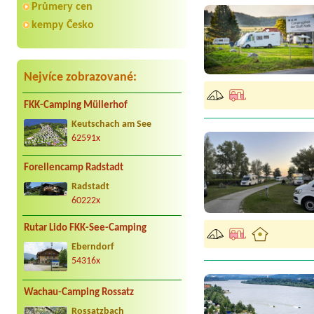
Průmery cen
kempy Česko
Nejvíce zobrazované:
FKK-Camping Müllerhof
Keutschach am See
62591x
Forellencamp Radstadt
Radstadt
60222x
Rutar Lido FKK-See-Camping
Eberndorf
54316x
Wachau-Camping Rossatz
Rossatzbach