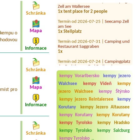
Zell am Wallersee
1x tent place for 2 people
Schránka
Termín od 2026-07-25 |
Seecamp Zell
am See
1x Stellplatz
Mapa
 kempu o
Termín od 2026-07-31 |
Camping und
ohodovou
Restaurant Saggraben
1x
Informace
Termín od 2026-07-24 |
Campingplatz
der Parktherme Bad Radkersburg
1x Zeltplatz für 2 Personen
Schránka
kempy Vorarlbersko
kempy jezero
Termín od 2026-08-22 |
Camping
Mexico am Bodensee
Walchsee
kempy Vídeň
kempy
Mapa
1 Stellplatz für Wohwagen ca 7 m
míst pro
jezero Walchsee
kempy Štýrsko
Deichsellänge
kempy jezero Reintalersee
kempy
Termín od 2026-07-30 |
Camping
Informace
Korutany
kempy Jezero Altaussee
Wolfgangsee Birkenstrand
2 Personen Caravan
kempy Korutany
kempy Korutany
Termín od 2026-08-12 |
Camping
kempy Tyrolsko
kempy Hradsko
Viktoria
kempy Tyrolsko
kempy Salcburg
2 adults + 2 children (8 and 11 years
Schránka
old)4
kempy Tyrolsko
..