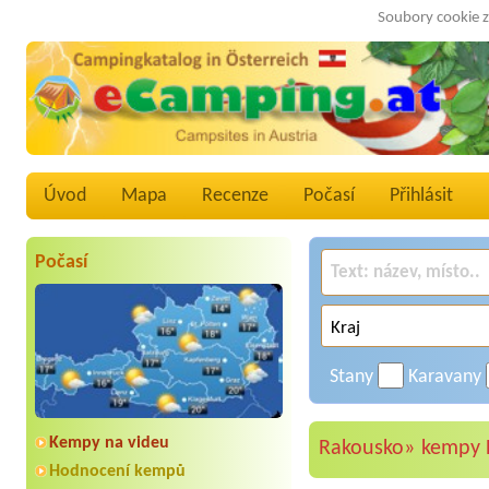
Soubory cookie z
Úvod
Mapa
Recenze
Počasí
Přihlásit
Počasí
Stany
Karavany
Kempy na videu
Rakousko»
kempy 
Hodnocení kempů