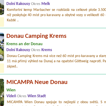
Dolní Rakousy
Okres
Melk
Komfortní kemp Marbacher se rozkládá na celkové ploše 3.50
níž poskytuje 40 míst pro karavany a obytné vozy o velikosti 60
Každé ..
Donau Camping Krems
Krems an der Donau
Dolní Rakousy
Okres
Krems
Donau Camping Krems má více než 60 míst pro karavany a stany,
11 má přímý výhled na Dunaj a na opatství Göttweig naproti. P
západ..
MICAMPA Neue Donau
Wien
Vídeň
Okres
Wien Stadt
MICAMPA Wien Donau spojuje to nejlepší z obou světů. S 