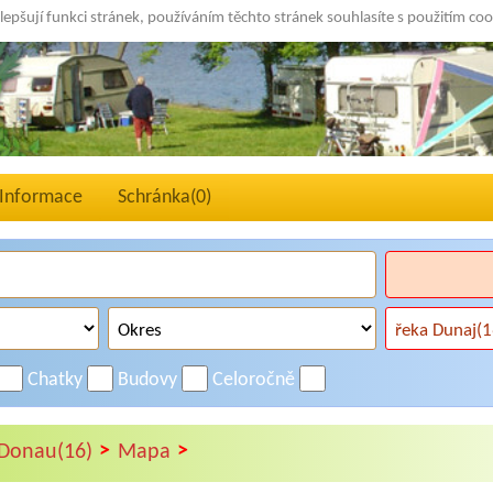
lepšují funkci stránek, používáním těchto stránek souhlasíte s použitím co
Informace
Schránka(
0
)
Chatky
Budovy
Celoročně
>
>
Donau(16)
Mapa