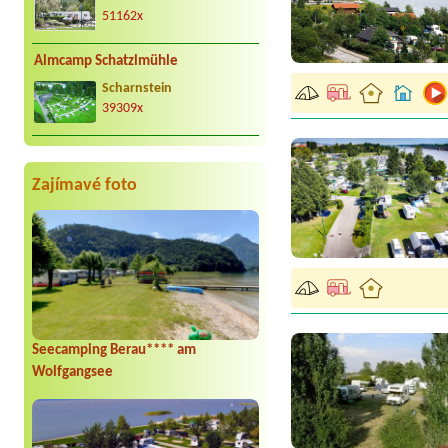
51162x
Almcamp Schatzlmühle
Scharnstein
39309x
Zajímavé foto
Seecamping Berau**** am
Wolfgangsee