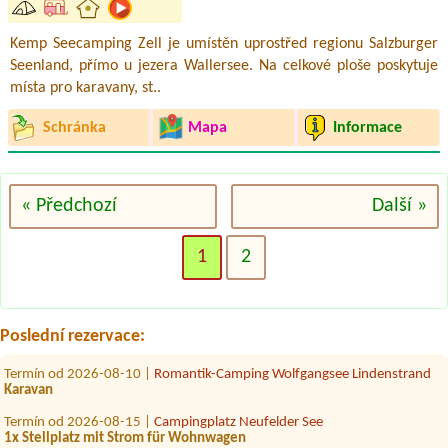
Kemp Seecamping Zell je umístěn uprostřed regionu Salzburger
Seenland, přímo u jezera Wallersee. Na celkové ploše poskytuje
místa pro karavany, st..
Schránka
Mapa
Informace
« Předchozí
Další »
Termín od 2026-07-30 |
Strandcamping Podersdorf am See
1x place with el., near water
1
2
Termín od 2026-07-20 |
Camping via Claudiasee
1 Stellplatz mit Strom
Termín od 2026-07-24 |
Camping Grabner GmbH
Poslední rezervace:
1x place for campervan, electricity connection, water (2 adults, dog)
Termín od 2026-08-10 |
Romantik-Camping Wolfgangsee Lindenstrand
Karavan
Termín od 2026-08-15 |
Campingplatz Neufelder See
1x Stellplatz mit Strom für Wohnwagen