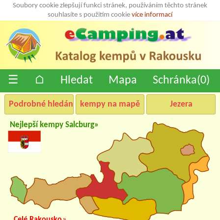
Soubory cookie zlepšují funkci stránek, používáním těchto stránek
souhlasíte s použitím cookie
více informací
☰
⌂
Hledat
Mapa
Schránka(
0
)
Podrobné hledání
kempy na mapě
Jezera
Nejlepší kempy Salcburg»
Celé Rakousko
»