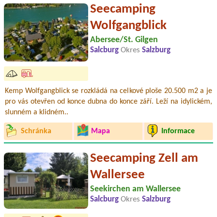
Seecamping
Wolfgangblick
Abersee/St. Gilgen
Salcburg
Okres
Salzburg
Kemp Wolfgangblick se rozkládá na celkové ploše 20.500 m2 a je
pro vás otevřen od konce dubna do konce září. Leží na idylickém,
slunném a klidném..
Schránka
Mapa
Informace
Seecamping Zell am
Wallersee
Seekirchen am Wallersee
Salcburg
Okres
Salzburg