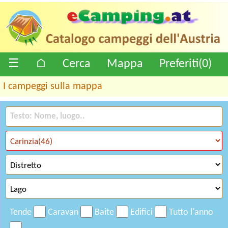
☰
⌂
Cerca
Mappa
Preferiti(
0
)
I campeggi sulla mappa
Tende
Caravan
Baite
Edifici
Tutto l'anno