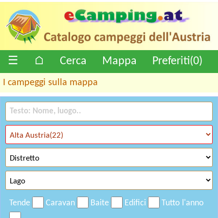
☰
⌂
Cerca
Mappa
Preferiti(
0
)
I campeggi sulla mappa
Tende
Caravan
Baite
Edifici
Tutto l'anno