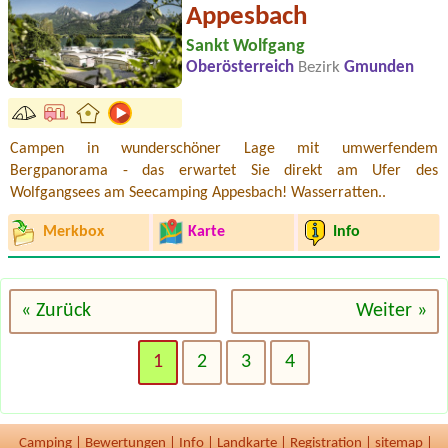
Appesbach
Sankt Wolfgang
Oberösterreich
Bezirk
Gmunden
Campen in wunderschöner Lage mit umwerfendem
Bergpanorama - das erwartet Sie direkt am Ufer des
Wolfgangsees am Seecamping Appesbach! Wasserratten..
Merkbox
Karte
Info
« Zurück
Weiter »
1
2
3
4
Camping
|
Bewertungen
|
Info
|
Landkarte
|
Registration
|
sitemap
|