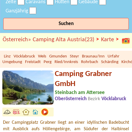
Zelte
Caravans
Hütten
Gebäude
Ganzjährig
Suchen
>
>
Österreich»
Camping Alta Austria(23)
Karte
Linz
Vöcklabruck
Wels
Gmunden
Steyr
Braunau/Inn
Urfahr
Umgebung
Freistadt
Perg
Ried/Innkreis
Rohrbach
Schärding
Kirch
Camping Grabner
GmbH
Steinbach am Attersee
Oberösterreich
Bezirk
Vöcklabruck
Der Campingplatz Grabner liegt an einer idyllischen Badebucht
mit Ausblick aufs Höllengebirge, am Südufer der Halbinsel