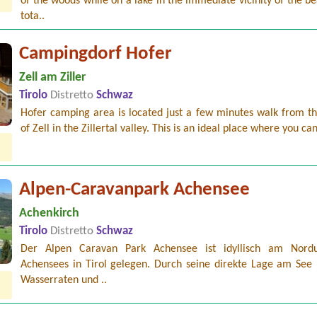
of the woods while on a lake in the immediate vicinity of the b
tota..
Campingdorf Hofer
Zell am Ziller
Tirolo
Distretto
Schwaz
Hofer camping area is located just a few minutes walk from th
of Zell in the Zillertal valley. This is an ideal place where you can
Alpen-Caravanpark Achensee
Achenkirch
Tirolo
Distretto
Schwaz
Der Alpen Caravan Park Achensee ist idyllisch am Nord
Achensees in Tirol gelegen. Durch seine direkte Lage am Se
Wasserraten und ..