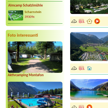
Almcamp Schatzlmühle
Scharnstein
39309x
Foto interessanti
Aktivcamping Montafon