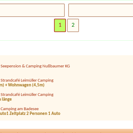
|
Camping Pirkdorfer See
|
Camping via Claudiasee
1
2
|
Camping Mexico am Bodensee
 ca 7 m Deichsellänge
|
Seecamping Wolfgangblick
|
Seepension & Camping Nußbaumer KG
|
Strandcafé Leimüller Camping
,5m) + Wohnwagen (4,5m)
|
Strandcafé Leimüller Camping
 länge
|
Camping am Badesee
Auto1 Zeltplatz 2 Personen 1 Auto
|
Campingplatz Neufelder See