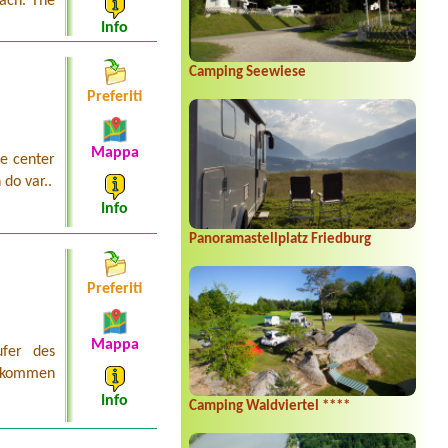
each. The
Info
Camping Seewiese
Preferiti
Mappa
e center
 do var..
Info
Panoramastellplatz Friedburg
Preferiti
Mappa
ufer des
e kommen
Info
Camping Waldviertel ****