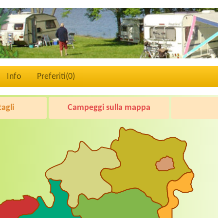
Info
Preferiti(
0
)
tagli
Campeggi sulla mappa