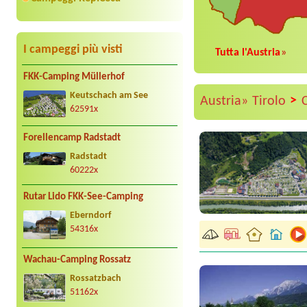
I campeggi più visti
Tutta l'Austria
»
FKK-Camping Müllerhof
Keutschach am See
>
Austria»
Tirolo
62591x
Forellencamp Radstadt
Radstadt
60222x
Rutar Lido FKK-See-Camping
Eberndorf
54316x
Wachau-Camping Rossatz
Rossatzbach
51162x