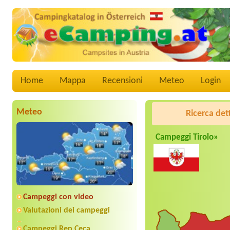
Home
Mappa
Recensioni
Meteo
Login
Meteo
Ricerca det
Campeggi Tirolo»
Campeggi con video
Valutazioni dei campeggi
Campeggi Rep.Ceca