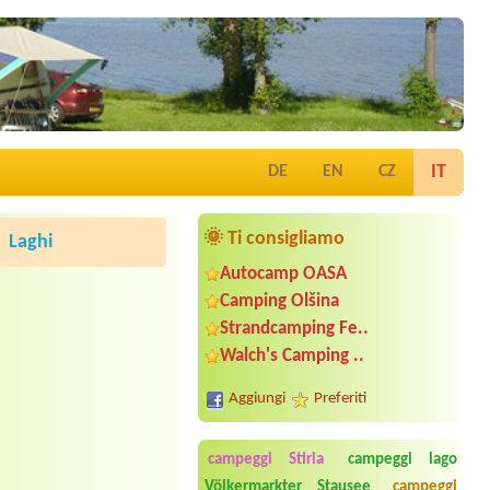
IT
DE
EN
CZ
🌞 Ti consigliamo
Laghi
Autocamp OASA
Camping Olšina
Strandcamping Fe..
Walch's Camping ..
Aggiungi
Preferiti
campeggi Stiria
campeggi lago
Völkermarkter Stausee
campeggi