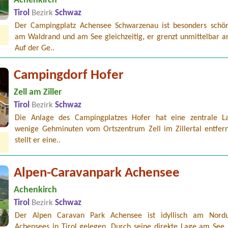
Achenkirch
Tirol
Bezirk
Schwaz
Der Campingplatz Achensee Schwarzenau ist besonders schön
am Waldrand und am See gleichzeitig, er grenzt unmittelbar an
Auf der Ge..
Campingdorf Hofer
Zell am Ziller
Tirol
Bezirk
Schwaz
Die Anlage des Campingplatzes Hofer hat eine zentrale L
wenige Gehminuten vom Ortszentrum Zell im Zillertal entfern
stellt er eine..
Alpen-Caravanpark Achensee
Achenkirch
Tirol
Bezirk
Schwaz
Der Alpen Caravan Park Achensee ist idyllisch am Nord
Achensees in Tirol gelegen. Durch seine direkte Lage am Se