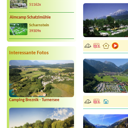
51162x
Almcamp Schatzlmühle
Scharnstein
39309x
Interessante Fotos
Camping Breznik - Turnersee