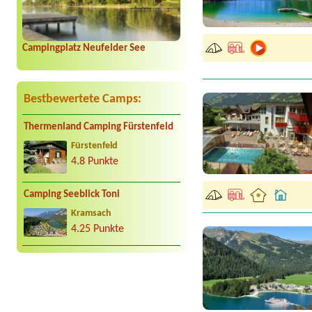
Campingplatz Neufelder See
Bestbewertete Camps:
Thermenland Camping Fürstenfeld
Fürstenfeld
4.8 Punkte
Camping Seeblick Toni
Kramsach
4.25 Punkte