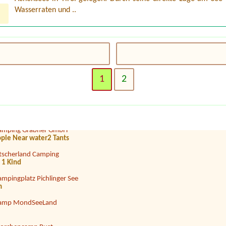
Wasserraten und ..
omantik-Camping Wolfgangsee Lindenstrand
 ein auto
eepension & Camping Nußbaumer KG
1
2
eecamp Zell am See
il 6,99m, Strom ,Wasser
amping Grabner GmbH
eople Near water2 Tants
tscherland Camping
 1 Kind
ampingplatz Pichlinger See
m
amp MondSeeLand
torchencamp Rust