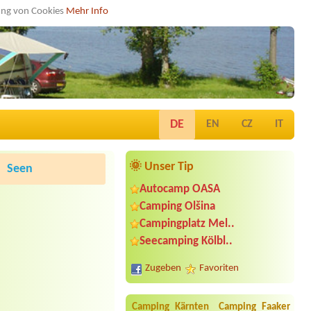
dung von Cookies
Mehr Info
DE
EN
CZ
IT
🌞 Unser Tip
Seen
Autocamp OASA
Camping Olšina
Campingplatz Mel..
Seecamping Kölbl..
Zugeben
Favoriten
Camping Kärnten
Camping Faaker