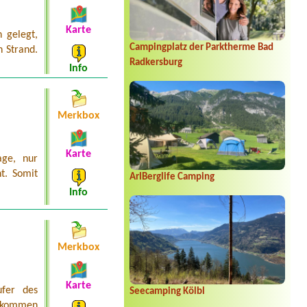
Karte
 gelegt,
Campingplatz der Parktherme Bad
 Strand.
Radkersburg
Info
Merkbox
Karte
age, nur
t. Somit
ArlBerglife Camping
Info
Merkbox
Karte
ufer des
Seecamping Kölbl
e kommen