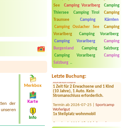
See
Camping Vorarlberg
Camping
Thiersee
Camping Tirol
Camping
Traunsee
Camping Kärnten
Camping Ossiacher See
Camping
Vorarlberg
Camping Vorarlberg
Termin ab 2026-08-13 |
Camping
Murinsel
Camping Vorarlberg
Camping
1000
Burgenland
Camping Salzburg
Termin ab 2026-08-11 |
Camping
Camping Vorarlberg
Camping
Seewinkl
Salzburg
..
1x tent place for 2 persons
Termin ab 2026-08-08 |
Camping
Letzte Buchung:
Kohlhofmühl
1 Zelt für 2 Erwachsene und 1 Kind
Merkbox
(10 Jahre), 1 Auto. Kein
Stromanschluss erforderlich.
Termin ab 2026-07-25 |
Sportcamp
Karte
tten der
Woferlgut
1x Stellplatz wohnmobil
n unseren
Info
Termin ab 2026-08-05 |
Camping
Klausner-Höll