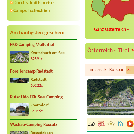
Durchschnittspreise
Camps Tschechien
Ganz Österreich
»
Am häufigsten gesehen:
FKK-Camping Müllerhof
Österreich»
Tirol
Keutschach am See
62591x
Innsbruck
Kufstein
Sc
Forellencamp Radstadt
Radstadt
60222x
Rutar Lido FKK-See-Camping
Eberndorf
54316x
Wachau-Camping Rossatz
Rossatzbach