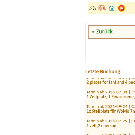
Termin ab 2026-08-15 |
R
« Zurück
Win stellplatz fur zelt und
Termin ab 2026-08-11 |
S
1x tent place for 2 people
Termin ab 2026-09-28 |
S
1 Stellplatz für Wohnmob
Letzte Buchung:
Termin ab 2026-08-29 |
C
2 places for tant and 4 p
Termin ab 2026-07-31 |
Ö
1 Zeltplatz, 1 Erwachsene,
Termin ab 2026-09-24 |
C
1x Stellplatz für WoMo 7
Termin ab 2026-07-29 |
C
1 zelt,2x person
Termin ab 2026-08-28 |
S