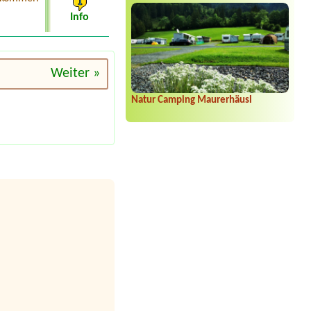
Info
Weiter »
Natur Camping Maurerhäusl