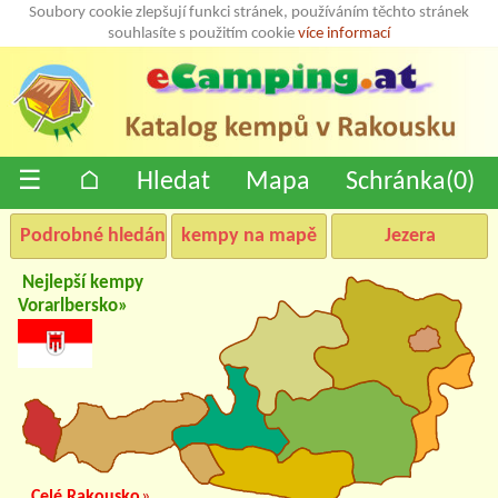
Soubory cookie zlepšují funkci stránek, používáním těchto stránek
souhlasíte s použitím cookie
více informací
☰
⌂
Hledat
Mapa
Schránka(
0
)
Podrobné hledání
kempy na mapě
Jezera
Nejlepší kempy
Vorarlbersko»
Celé Rakousko
»