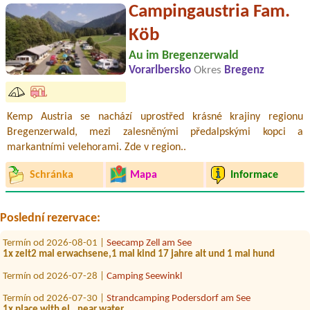
Campingaustria Fam.
Köb
Au im Bregenzerwald
Vorarlbersko
Okres
Bregenz
Kemp Austria se nachází uprostřed krásné krajiny regionu
Bregenzerwald, mezi zalesněnými předalpskými kopci a
markantními velehorami. Zde v region..
Termín od 2026-07-29 |
Camping Grabner GmbH
2x Platz für Zelt für 2 Erwachsene mit baby
Schránka
Mapa
Informace
Termín od 2026-08-11 |
Donaucamping Grein
Termín od 2026-08-07 |
Camping via Claudiasee
Poslední rezervace:
1x Stellplatz Kleinbus ohne Strom
Termín od 2026-08-01 |
Seecamp Zell am See
1x zelt2 mal erwachsene,1 mal kind 17 jahre alt und 1 mal hund
Termín od 2026-07-28 |
Camping Seewinkl
Termín od 2026-07-30 |
Strandcamping Podersdorf am See
1x place with el., near water