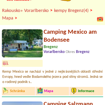
>
>
Rakousko»
Vorarlbersko
kempy Bregenz(4)
>
Mapa
Camping Mexico am
Bodensee
Bregenz
Vorarlbersko
Okres
Bregenz
Kemp Mexico se nachází v jedné z nejkrásnějších oblastí střední
Evropy, hned vedle Bodamského jezera pod stíny stromů. Jedná se
o rodinný podnik s..
Schránka
Mapa
Informace
Camping Salzmann