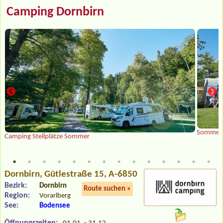
Camping Dornbirn
Sommer 
Camping Stellplätze Sommer
Dornbirn
, Gütlestraße 15, A-6850
Bezirk:
Dornbirn
Route suchen »
Region:
Vorarlberg
See:
Bodensee
Öffnungszeiten: