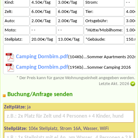
Kind:
4.50€/Tag
3.00€/Tag
Strom:
- -
Zelt:
6.00€/Tag
6.00€/Tag
Tier:
4.00€
Auto:
2.00€/Tag
2.00€/Tag
Ortsgebühr:
3.00€
Moto:
- -
- -
*Hütte/Mobilhome:
1.00€
Stellplatz:
20.00€/Tag
13.00€/Tag
*Gebäude:
150.0
Camping Dornbirn.pdf
(104Kb)...Sommer Apartments 2026
Camping Dornbirn.pdf
(195Kb)...Sommer Camping 2026
* Der Preis kann für ganze Wohnungseinheit angegeben werden.
Letzte Akt. 2026
Buchung/Anfrage senden
Zeltplätze:
ja
Stellplätze:
106x Stellplatz, Strom 16A, Wasser, WiFi