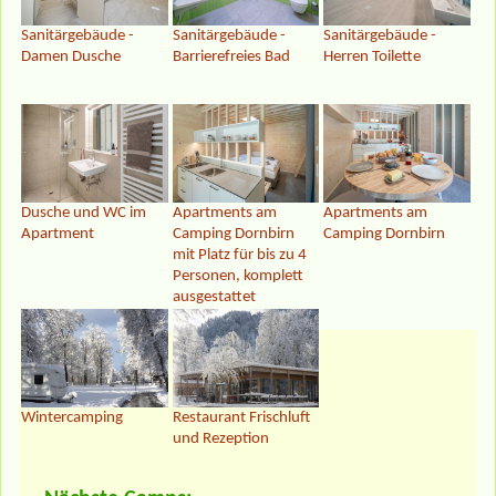
Sanitärgebäude -
Sanitärgebäude -
Sanitärgebäude -
Damen Dusche
Barrierefreies Bad
Herren Toilette
Dusche und WC im
Apartments am
Apartments am
Apartment
Camping Dornbirn
Camping Dornbirn
mit Platz für bis zu 4
Personen, komplett
ausgestattet
Wintercamping
Restaurant Frischluft
und Rezeption