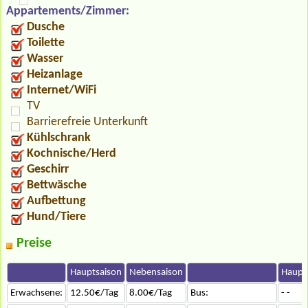
Appartements/Zimmer:
Dusche
Toilette
Wasser
Heizanlage
Internet/WiFi
TV
Barrierefreie Unterkunft
Kühlschrank
Kochnische/Herd
Geschirr
Bettwäsche
Aufbettung
Hund/Tiere
Preise
Hauptsaison
Nebensaison
Haupt
Erwachsene:
12.50€/Tag
8.00€/Tag
Bus:
- -