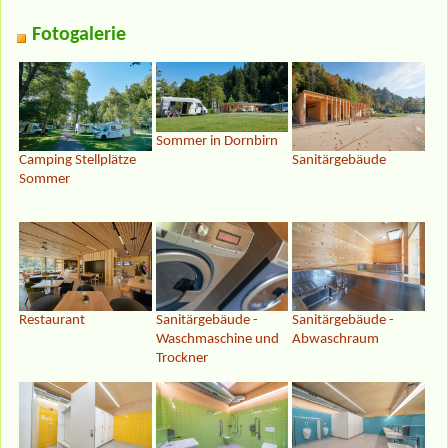
Fotogalerie
Sommer in Dornbirn
Camping Stellplätze
Sanitärgebäude
Sommer
Restaurant
Sanitärgebäude -
Sanitärgebäude -
Waschmaschine und
Abwaschraum
Trockner