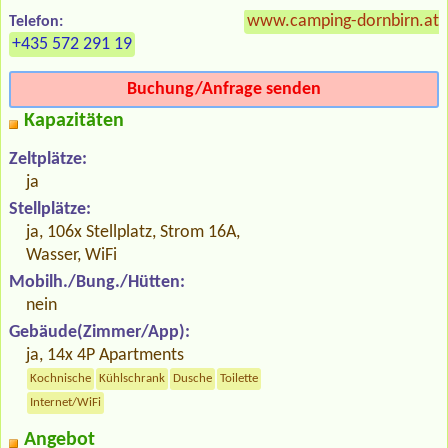
www.camping-dornbirn.at
Telefon:
+435 572 291 19
Buchung/Anfrage senden
Kapazitäten
Zeltplätze:
ja
Stellplätze:
ja, 106x Stellplatz, Strom 16A,
Wasser, WiFi
Mobilh./Bung./Hütten:
nein
Gebäude(Zimmer/App):
ja, 14x 4P Apartments
Kochnische
Kühlschrank
Dusche
Toilette
Internet/WiFi
Angebot