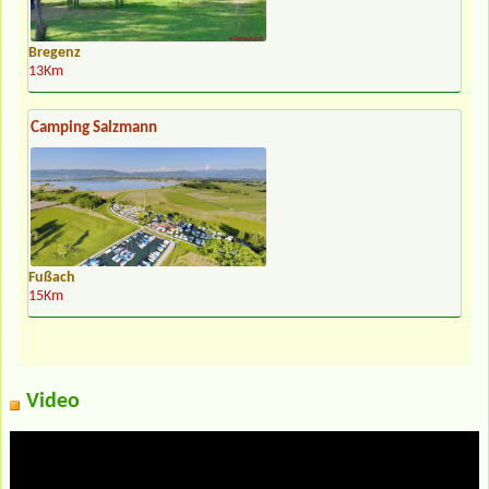
Bregenz
13Km
Camping Salzmann
Fußach
15Km
Video