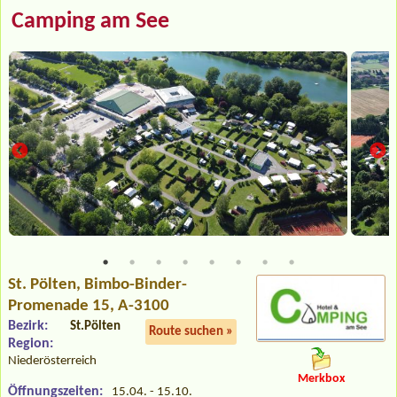
Camping am See
St. Pölten
, Bimbo-Binder-
Promenade 15, A-3100
Bezirk:
St.Pölten
Route suchen »
Region:
Niederösterreich
Merkbox
Öffnungszeiten:
15.04. - 15.10.