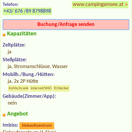
www.campingamsee.at
»
Telefon:
+43/ 676 /89 8798898
Buchung/Anfrage senden
Kapazitäten
Zeltplätze:
ja
Stellplätze:
ja, Stromanschlüsse, Wasser
Mobilh./Bung./Hütten:
ja, 2x 2P Hütte
Kühlschrank
Internet/WiFi
El.Stecker
Gebäude(Zimmer/App):
nein
Angebot
Imbiss:
Einkaufszentrum