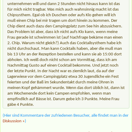
unternehmen will und dann 2 Stunden nicht hinaus kann ist das
für mich nicht tragbar. Was mich auch wahnsinnig macht ist das
Chipsysthem. Egal ob ich Duschen oder aufs Klo gehen will ich
muß einen Chip bei mir tragen um dort hinein zu kommen. Der
Chip dient auch dazu den Campingplatz zum See hin abzusichern.
Das Problem ist aber, dass ich nicht aufs Klo kann, wenn meine
Frau gerade ist schwimmen ist (auf Nachfrage bekäme man einen
2. Chip. Warum nicht gleich?) Auch das Cocktailsysthem habe ich
nicht durchschaut. Man kann Cocktails haben, aber die muß man
bis 13 Uhr an der Rezeption bestellen und kann sie ab 15:00 dort
abholen. Ich weiß doch nicht schon am Vormittag, dass ich am
Nachmittag Gusto auf einen Cocktail bekomme. Und jetzt noch
der letzte Punkt. In der Nacht war es ziemlich laut, da auf der
Lagerwiese vor dem Campingplatz etwa 30 Jugendliche ein Fest
feierten und der Baß im Sekundentakt durch meine Ohren in
meinen Kopf gehämmert wurde. Wenn das dort üblich ist, dann ist
am Wochenende dort kein Campen empfohlen, wenn man
empfindlich auf Bässe ist. Darum gebe ich 3 Punkte. Meine Frau
gäbe 4 Punkte.
(Hier sind Kommentare der zufriedenen Besucher, alle findet man in der
Diskussion »
)