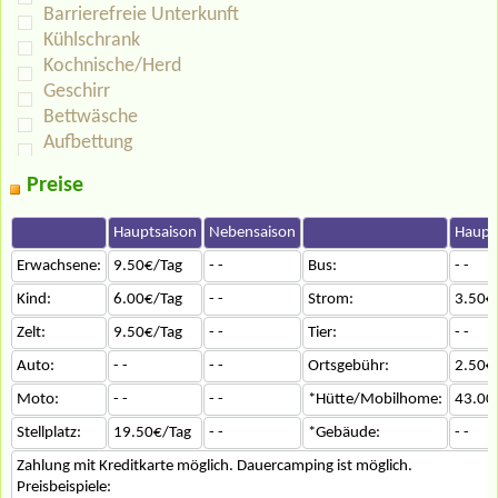
Barrierefreie Unterkunft
Kühlschrank
Kochnische/Herd
Geschirr
Bettwäsche
Aufbettung
Preise
Hauptsaison
Nebensaison
Haupt
Erwachsene:
9.50€/Tag
- -
Bus:
- -
Kind:
6.00€/Tag
- -
Strom:
3.50€
Zelt:
9.50€/Tag
- -
Tier:
- -
Auto:
- -
- -
Ortsgebühr:
2.50€
Moto:
- -
- -
*Hütte/Mobilhome:
43.00
Stellplatz:
19.50€/Tag
- -
*Gebäude:
- -
Zahlung mit Kreditkarte möglich. Dauercamping ist möglich.
Preisbeispiele: